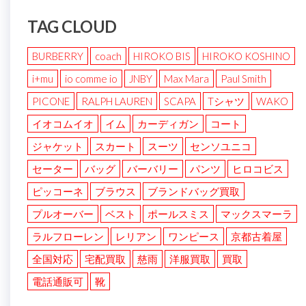
TAG CLOUD
BURBERRY
coach
HIROKO BIS
HIROKO KOSHINO
i+mu
io comme io
JNBY
Max Mara
Paul Smith
PICONE
RALPH LAUREN
SCAPA
Tシャツ
WAKO
イオコムイオ
イム
カーディガン
コート
ジャケット
スカート
スーツ
センソユニコ
セーター
バッグ
バーバリー
パンツ
ヒロコビス
ピッコーネ
ブラウス
ブランドバッグ買取
プルオーバー
ベスト
ポールスミス
マックスマーラ
ラルフローレン
レリアン
ワンピース
京都古着屋
全国対応
宅配買取
慈雨
洋服買取
買取
電話通販可
靴