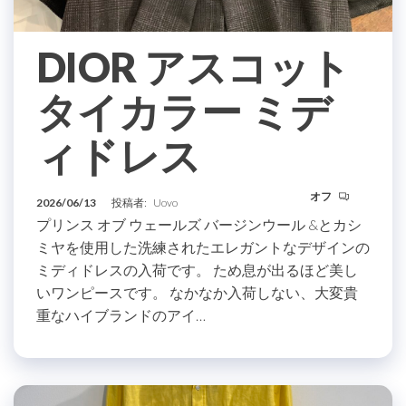
DIOR アスコット
タイカラー ミデ
ィドレス
オフ
2026/06/13
投稿者:
Uovo
プリンス オブ ウェールズ バージンウール &とカシ
ミヤを使用した洗練されたエレガントなデザインの
ミディドレスの入荷です。 ため息が出るほど美し
いワンピースです。 なかなか入荷しない、大変貴
重なハイブランドのアイ…