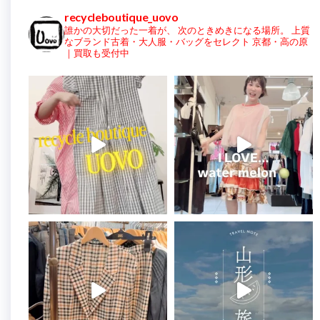
recycleboutique_uovo
誰かの大切だった一着が、
次のときめきになる場所。
上質
なブランド古着・大人服・バッグをセレクト
京都・高の原
｜買取も受付中