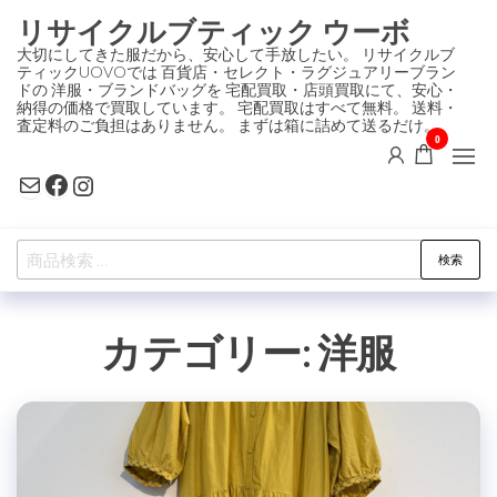
コ
リサイクルブティック ウーボ
ン
大切にしてきた服だから、安心して手放したい。 リサイクルブ
ティックUOVOでは 百貨店・セレクト・ラグジュアリーブラン
テ
ドの 洋服・ブランドバッグを 宅配買取・店頭買取にて、安心・
ン
納得の価格で買取しています。 宅配買取はすべて無料。 送料・
査定料のご負担はありません。 まずは箱に詰めて送るだけ。
ツ
0
に
Mail
Facebook
Instagram
ス
キ
検
ッ
検索
索
プ
対
カテゴリー:
洋服
象: