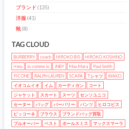
ブランド
(135)
洋服
(41)
靴
(8)
TAG CLOUD
BURBERRY
coach
HIROKO BIS
HIROKO KOSHINO
i+mu
io comme io
JNBY
Max Mara
Paul Smith
PICONE
RALPH LAUREN
SCAPA
Tシャツ
WAKO
イオコムイオ
イム
カーディガン
コート
ジャケット
スカート
スーツ
センソユニコ
セーター
バッグ
バーバリー
パンツ
ヒロコビス
ピッコーネ
ブラウス
ブランドバッグ買取
プルオーバー
ベスト
ポールスミス
マックスマーラ