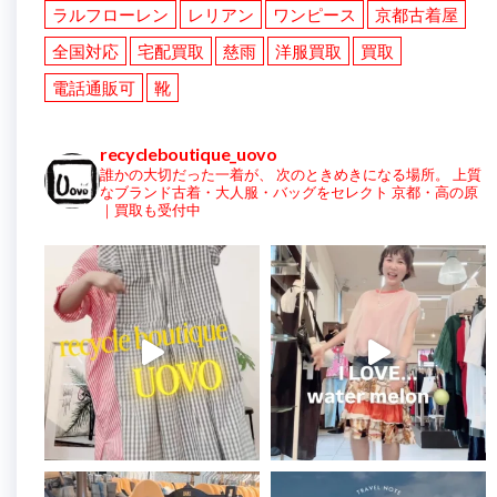
ラルフローレン
レリアン
ワンピース
京都古着屋
全国対応
宅配買取
慈雨
洋服買取
買取
電話通販可
靴
recycleboutique_uovo
誰かの大切だった一着が、
次のときめきになる場所。
上質
なブランド古着・大人服・バッグをセレクト
京都・高の原
｜買取も受付中