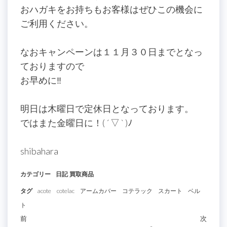
おハガキをお持ちもお客様はぜひこの機会に
ご利用ください。
なおキャンペーンは１１月３０日までとなっ
ておりますので
お早めに‼
明日は木曜日で定休日となっております。
ではまた金曜日に！( ´ ▽ ` )ﾉ
shibahara
カテゴリー
日記
買取商品
タグ
acote
cotelac
アームカバー
コテラック
スカート
ベル
ト
投
過
前
次
次