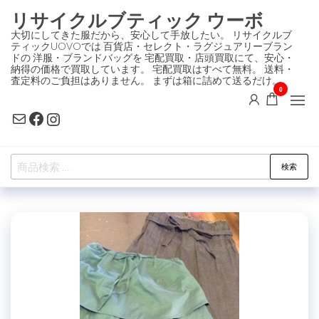
コ
リサイクルブティック ウーボ
ン
大切にしてきた服だから、安心して手放したい。 リサイクルブ
ティックUOVOでは 百貨店・セレクト・ラグジュアリーブラン
テ
ドの 洋服・ブランドバッグを 宅配買取・店頭買取にて、安心・
ン
納得の価格で買取しています。 宅配買取はすべて無料。 送料・
査定料のご負担はありません。 まずは箱に詰めて送るだけ。
ツ
0
に
Mail
Facebook
Instagram
ス
キ
検
ッ
検索
索
プ
対
象: