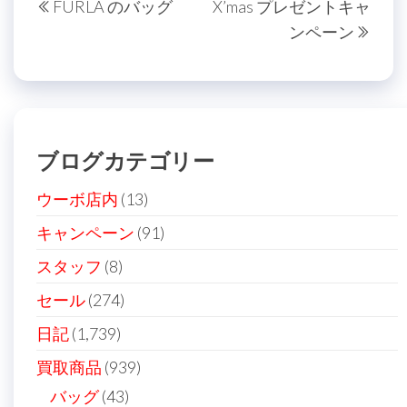
FURLA のバッグ
X’mas プレゼントキャ
稿
去
の
ンペーン
の
投
ナ
投
稿
ビ
稿
ゲ
ー
ブログカテゴリー
シ
ョ
ウーボ店内
(13)
ン
キャンペーン
(91)
スタッフ
(8)
セール
(274)
日記
(1,739)
買取商品
(939)
バッグ
(43)