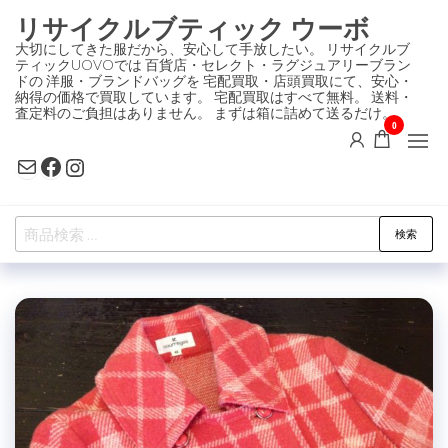
コ
リサイクルブティック ウーボ
ン
大切にしてきた服だから、安心して手放したい。 リサイクルブ
ティックUOVOでは 百貨店・セレクト・ラグジュアリーブラン
テ
ドの 洋服・ブランドバッグを 宅配買取・店頭買取にて、安心・
ン
納得の価格で買取しています。 宅配買取はすべて無料。 送料・
査定料のご負担はありません。 まずは箱に詰めて送るだけ。
ツ
0
に
Mail
Facebook
Instagram
ス
キ
検
ッ
検索
索
プ
対
象: