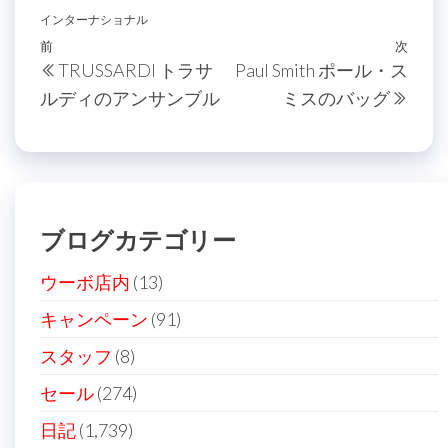
インターナショナル
投
過
前
次
次
TRUSSARDI トラサ
Paul Smith ポール・ス
稿
去
の
ルディのアンサンブル
ミスのバッグ
の
投
ナ
投
稿
ビ
稿
ゲ
ー
ブログカテゴリー
シ
ョ
ウーボ店内
(13)
ン
キャンペーン
(91)
スタッフ
(8)
セール
(274)
日記
(1,739)