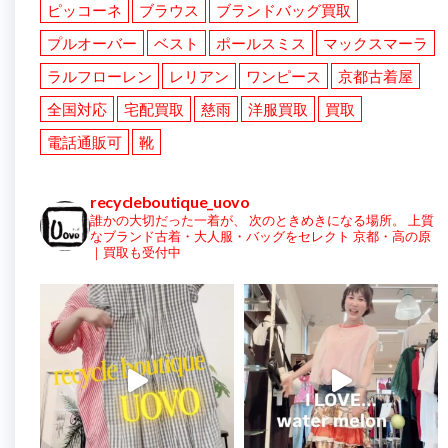
ピッコーネ
ブラウス
ブランドバッグ買取
プルオーバー
ベスト
ポールスミス
マックスマーラ
ラルフローレン
レリアン
ワンピース
京都古着屋
全国対応
宅配買取
慈雨
洋服買取
買取
電話通販可
靴
recycleboutique_uovo
誰かの大切だった一着が、
次のときめきになる場所。
上質
なブランド古着・大人服・バッグをセレクト
京都・高の原
｜買取も受付中