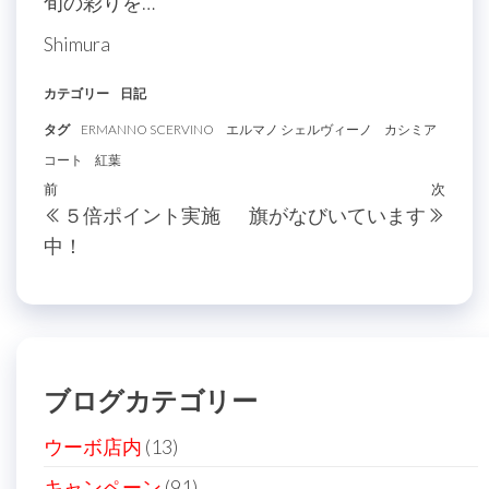
旬の彩りを…
Shimura
カテゴリー
日記
タグ
ERMANNO SCERVINO
エルマノ シェルヴィーノ
カシミア
コート
紅葉
投
過
前
次
次
５倍ポイント実施
旗がなびいています
稿
去
の
中！
の
投
ナ
投
稿
ビ
稿
ゲ
ー
ブログカテゴリー
シ
ョ
ウーボ店内
(13)
ン
キャンペーン
(91)