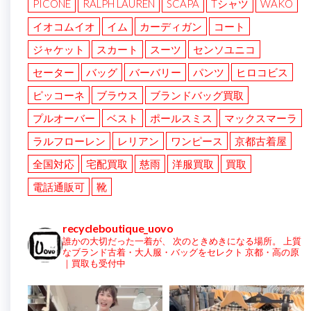
PICONE
RALPH LAUREN
SCAPA
Tシャツ
WAKO
イオコムイオ
イム
カーディガン
コート
ジャケット
スカート
スーツ
センソユニコ
セーター
バッグ
バーバリー
パンツ
ヒロコビス
ピッコーネ
ブラウス
ブランドバッグ買取
プルオーバー
ベスト
ポールスミス
マックスマーラ
ラルフローレン
レリアン
ワンピース
京都古着屋
全国対応
宅配買取
慈雨
洋服買取
買取
電話通販可
靴
recycleboutique_uovo
誰かの大切だった一着が、
次のときめきになる場所。
上質
なブランド古着・大人服・バッグをセレクト
京都・高の原
｜買取も受付中