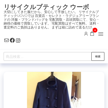
コ
リサイクルブティック ウーボ
ン
大切にしてきた服だから、安心して手放したい。 リサイクルブ
ティックUOVOでは 百貨店・セレクト・ラグジュアリーブラン
テ
ドの 洋服・ブランドバッグを 宅配買取・店頭買取にて、安心・
ン
納得の価格で買取しています。 宅配買取はすべて無料。 送料・
査定料のご負担はありません。 まずは箱に詰めて送るだけ。
ツ
0
に
Mail
Facebook
Instagram
ス
キ
検
ッ
検索
索
プ
対
象: