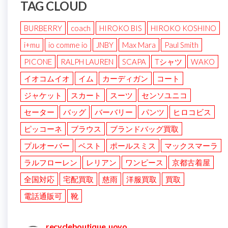
TAG CLOUD
BURBERRY
coach
HIROKO BIS
HIROKO KOSHINO
i+mu
io comme io
JNBY
Max Mara
Paul Smith
PICONE
RALPH LAUREN
SCAPA
Tシャツ
WAKO
イオコムイオ
イム
カーディガン
コート
ジャケット
スカート
スーツ
センソユニコ
セーター
バッグ
バーバリー
パンツ
ヒロコビス
ピッコーネ
ブラウス
ブランドバッグ買取
プルオーバー
ベスト
ポールスミス
マックスマーラ
ラルフローレン
レリアン
ワンピース
京都古着屋
全国対応
宅配買取
慈雨
洋服買取
買取
電話通販可
靴
recycleboutique_uovo