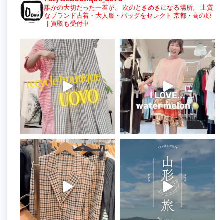
誰かの大切だった一着が、
次のときめきになる場所。
上質
なブランド古着・大人服・バッグをセレクト
京都・高の原
｜買取も受付中