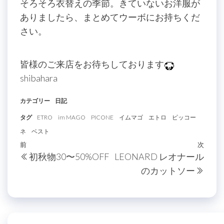
そろそろ衣替えの季節。きていないお洋服が
ありましたら、まとめてウーボにお持ちくだ
さい。
皆様のご来店をお待ちしております
shibahara
カテゴリー
日記
タグ
ETRO
im MAGO
PICONE
イムマゴ
エトロ
ピッコー
ネ
ベスト
投
過
前
次
次
初秋物30〜50%OFF
LEONARD レオナール
稿
去
の
のカットソー
の
投
ナ
投
稿
ビ
稿
ゲ