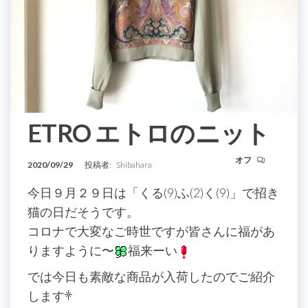
ETRO エトロのニット
オフ
2020/09/29
投稿者:
Shibahara
今日９月２９日は「くる(9)ふ(2)く(9)」で招き
猫の日だそうです。
コロナで大変なご時世ですが皆さんに福があ
りますように〜
福来ーい
では今日も素敵な商品が入荷したのでご紹介
します