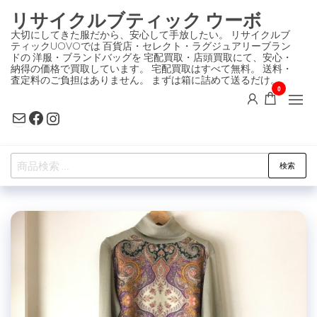
コ
リサイクルブティック ウーボ
ン
大切にしてきた服だから、安心して手放したい。 リサイクルブ
ティックUOVOでは 百貨店・セレクト・ラグジュアリーブラン
テ
ドの 洋服・ブランドバッグを 宅配買取・店頭買取にて、安心・
ン
納得の価格で買取しています。 宅配買取はすべて無料。 送料・
査定料のご負担はありません。 まずは箱に詰めて送るだけ。
ツ
0
に
Mail
Facebook
Instagram
ス
キ
検
ッ
検索
索
プ
対
象: