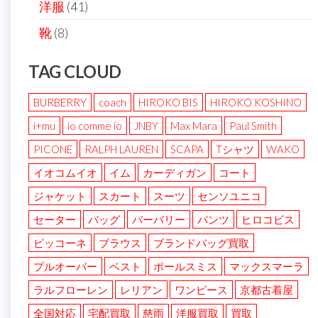
洋服
(41)
靴
(8)
TAG CLOUD
BURBERRY
coach
HIROKO BIS
HIROKO KOSHINO
i+mu
io comme io
JNBY
Max Mara
Paul Smith
PICONE
RALPH LAUREN
SCAPA
Tシャツ
WAKO
イオコムイオ
イム
カーディガン
コート
ジャケット
スカート
スーツ
センソユニコ
セーター
バッグ
バーバリー
パンツ
ヒロコビス
ピッコーネ
ブラウス
ブランドバッグ買取
プルオーバー
ベスト
ポールスミス
マックスマーラ
ラルフローレン
レリアン
ワンピース
京都古着屋
全国対応
宅配買取
慈雨
洋服買取
買取