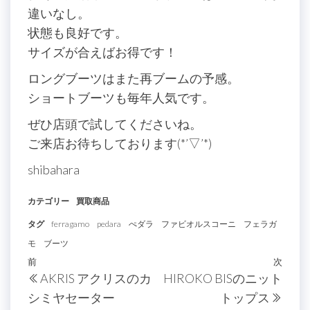
違いなし。
状態も良好です。
サイズが合えばお得です！
ロングブーツはまた再ブームの予感。
ショートブーツも毎年人気です。
ぜひ店頭で試してくださいね。
ご来店お待ちしております(*’▽’*)
shibahara
カテゴリー
買取商品
タグ
ferragamo
pedara
ぺダラ
ファビオルスコーニ
フェラガ
モ
ブーツ
投
過
前
次
次
AKRIS アクリスのカ
HIROKO BISのニット
稿
去
の
シミヤセーター
トップス
の
投