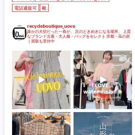
電話通販可
靴
recycleboutique_uovo
誰かの大切だった一着が、
次のときめきになる場所。
上質
なブランド古着・大人服・バッグをセレクト
京都・高の原
｜買取も受付中