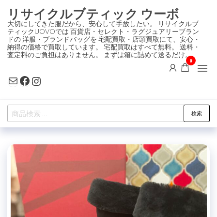
コ
リサイクルブティック ウーボ
ン
大切にしてきた服だから、安心して手放したい。 リサイクルブ
ティックUOVOでは 百貨店・セレクト・ラグジュアリーブラン
テ
ドの 洋服・ブランドバッグを 宅配買取・店頭買取にて、安心・
ン
納得の価格で買取しています。 宅配買取はすべて無料。 送料・
査定料のご負担はありません。 まずは箱に詰めて送るだけ。
ツ
0
に
Mail
Facebook
Instagram
ス
キ
検
ッ
検索
索
プ
対
象: