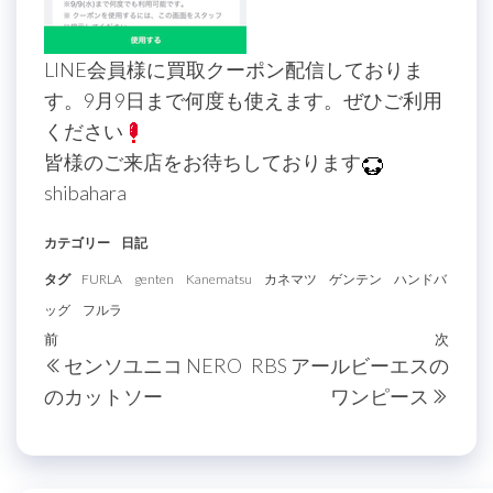
LINE会員様に買取クーポン配信しておりま
す。9月9日まで何度も使えます。ぜひご利用
ください
皆様のご来店をお待ちしております
shibahara
カテゴリー
日記
タグ
FURLA
genten
Kanematsu
カネマツ
ゲンテン
ハンドバ
ッグ
フルラ
投
過
前
次
次
センソユニコ NERO
RBS アールビーエスの
稿
去
の
のカットソー
ワンピース
の
投
ナ
投
稿
ビ
稿
ゲ