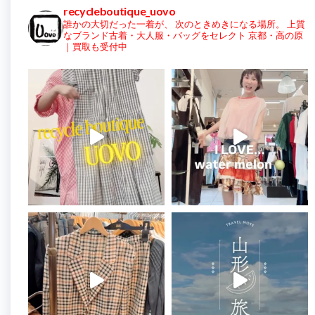
recycleboutique_uovo
誰かの大切だった一着が、
次のときめきになる場所。
上質
なブランド古着・大人服・バッグをセレクト
京都・高の原
｜買取も受付中