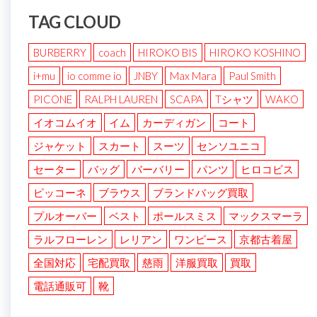
TAG CLOUD
BURBERRY
coach
HIROKO BIS
HIROKO KOSHINO
i+mu
io comme io
JNBY
Max Mara
Paul Smith
PICONE
RALPH LAUREN
SCAPA
Tシャツ
WAKO
イオコムイオ
イム
カーディガン
コート
ジャケット
スカート
スーツ
センソユニコ
セーター
バッグ
バーバリー
パンツ
ヒロコビス
ピッコーネ
ブラウス
ブランドバッグ買取
プルオーバー
ベスト
ポールスミス
マックスマーラ
ラルフローレン
レリアン
ワンピース
京都古着屋
全国対応
宅配買取
慈雨
洋服買取
買取
電話通販可
靴