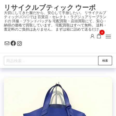
コ
リサイクルブティック ウーボ
ン
大切にしてきた服だから、安心して手放したい。 リサイクルブ
ティックUOVOでは 百貨店・セレクト・ラグジュアリーブラン
テ
ドの 洋服・ブランドバッグを 宅配買取・店頭買取にて、安心・
ン
納得の価格で買取しています。 宅配買取はすべて無料。 送料・
査定料のご負担はありません。 まずは箱に詰めて送るだけ。
ツ
0
に
Mail
Facebook
Instagram
ス
キ
検
ッ
検索
索
プ
対
象: