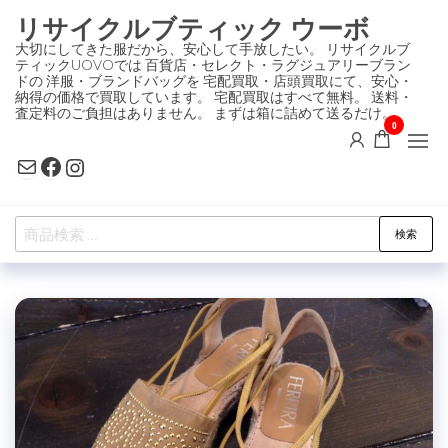
コ
リサイクルブティック ウーボ
ン
大切にしてきた服だから、安心して手放したい。 リサイクルブ
ティックUOVOでは 百貨店・セレクト・ラグジュアリーブラン
テ
ドの 洋服・ブランドバッグを 宅配買取・店頭買取にて、安心・
ン
納得の価格で買取しています。 宅配買取はすべて無料。 送料・
査定料のご負担はありません。 まずは箱に詰めて送るだけ。
ツ
0
に
Mail
Facebook
Instagram
ス
キ
検
ッ
検索
索
プ
対
象: