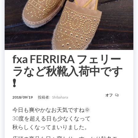
fxa FERRIRA フェリー
ラなど秋靴入荷中です
❗️
オフ
2018/09/19
投稿者:
Shibahara
今日も爽やかなお天気ですね🌞
30度を超える日も少なくなって
秋らしくなってまいりました。