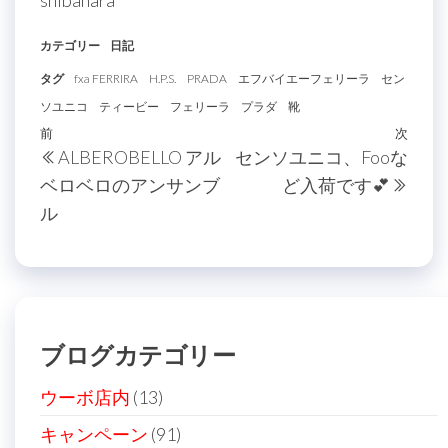
shibahara
カテゴリー
日記
タグ
fxa FERRIRA
H.P.S.
PRADA
エフバイエーフェリーラ
セン
ソユニコ
ティービー
フェリーラ
プラダ
靴
投
過
前
次
次
ALBEROBELLO アル
センソユニコ、Fooな
稿
去
の
ベロベロのアンサンブ
ど入荷です💕
の
投
ナ
ル
投
稿
ビ
稿
ゲ
ー
シ
ブログカテゴリー
ョ
ン
ウーボ店内
(13)
キャンペーン
(91)