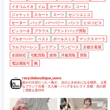
イオコムイオ
イム
カーディガン
コート
ジャケット
スカート
スーツ
センソユニコ
セーター
バッグ
バーバリー
パンツ
ヒロコビス
ピッコーネ
ブラウス
ブランドバッグ買取
プルオーバー
ベスト
ポールスミス
マックスマーラ
ラルフローレン
レリアン
ワンピース
京都古着屋
全国対応
宅配買取
慈雨
洋服買取
買取
電話通販可
靴
recycleboutique_uovo
誰かの大切だった一着が、
次のときめきになる場所。
上質
なブランド古着・大人服・バッグをセレクト
京都・高の原
｜買取も受付中