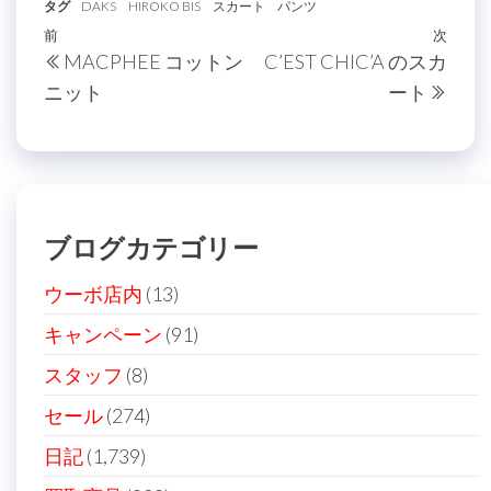
タグ
DAKS
HIROKO BIS
スカート
パンツ
投
過
前
次
次
MACPHEE コットン
C’EST CHIC’A のスカ
稿
去
の
ニット
ート
の
投
ナ
投
稿
ビ
稿
ゲ
ー
ブログカテゴリー
シ
ョ
ウーボ店内
(13)
ン
キャンペーン
(91)
スタッフ
(8)
セール
(274)
日記
(1,739)