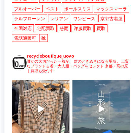
プルオーバー
ベスト
ポールスミス
マックスマーラ
ラルフローレン
レリアン
ワンピース
京都古着屋
全国対応
宅配買取
慈雨
洋服買取
買取
電話通販可
靴
recycleboutique_uovo
誰かの大切だった一着が、
次のときめきになる場所。
上質
なブランド古着・大人服・バッグをセレクト
京都・高の原
｜買取も受付中