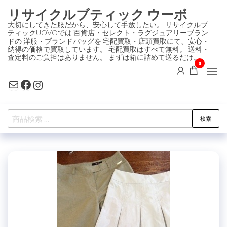
コ
リサイクルブティック ウーボ
ン
大切にしてきた服だから、安心して手放したい。 リサイクルブ
ティックUOVOでは 百貨店・セレクト・ラグジュアリーブラン
テ
ドの 洋服・ブランドバッグを 宅配買取・店頭買取にて、安心・
ン
納得の価格で買取しています。 宅配買取はすべて無料。 送料・
査定料のご負担はありません。 まずは箱に詰めて送るだけ。
ツ
0
に
Mail
Facebook
Instagram
ス
キ
検
ッ
検索
索
プ
対
象: