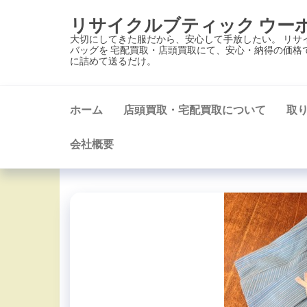
コ
リサイクルブティック ウー
ン
大切にしてきた服だから、安心して手放したい。 リサ
テ
バッグを 宅配買取・店頭買取にて、安心・納得の価格
に詰めて送るだけ。
ン
ツ
に
ホーム
店頭買取・宅配買取について
取
ス
キ
会社概要
ッ
プ