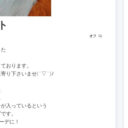
スト
オフ
した
しております。
いませ( ´ ▽ ` )ﾉ
た
。
ーが入っているという
げです。
コーデに！