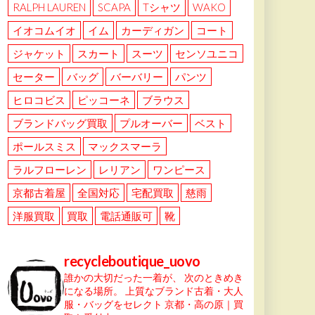
RALPH LAUREN
SCAPA
Tシャツ
WAKO
イオコムイオ
イム
カーディガン
コート
ジャケット
スカート
スーツ
センソユニコ
セーター
バッグ
バーバリー
パンツ
ヒロコビス
ピッコーネ
ブラウス
ブランドバッグ買取
プルオーバー
ベスト
ポールスミス
マックスマーラ
ラルフローレン
レリアン
ワンピース
京都古着屋
全国対応
宅配買取
慈雨
洋服買取
買取
電話通販可
靴
recycleboutique_uovo
誰かの大切だった一着が、
次のときめき
になる場所。
上質なブランド古着・大人
服・バッグをセレクト
京都・高の原｜買