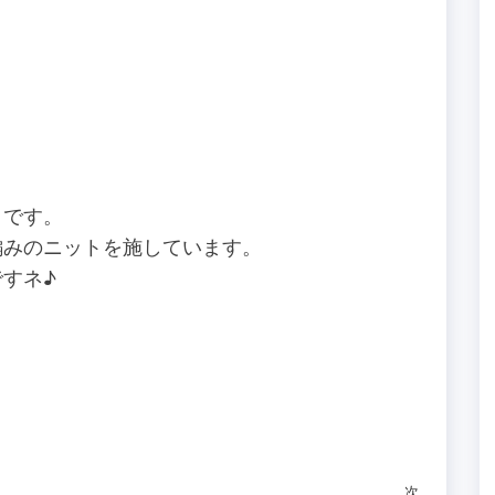
クです。
編みのニットを施しています。
すネ♪
次