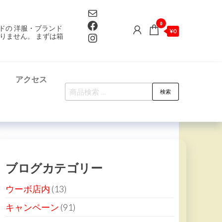
Mail
Facebook
0
ドの 洋服・ブランド
¥0
Instagram
りません。 まずは箱
て
アクセス
検
検索
索
対
象:
ブログカテゴリー
ウーボ店内
(13)
キャンペーン
(91)