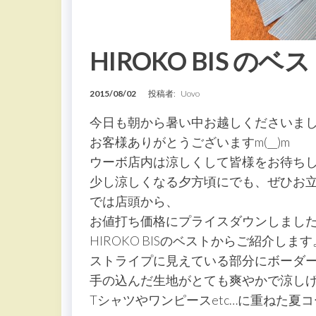
HIROKO BIS のベ
2015/08/02
投稿者:
Uovo
今日も朝から暑い中お越しくださいま
お客様ありがとうございますm(__)m
ウーボ店内は涼しくして皆様をお待ち
少し涼しくなる夕方頃にでも、ぜひお立寄り下さ
では店頭から、
お値打ち価格にプライスダウンしまし
HIROKO BISのベストからご紹介します
ストライプに見えている部分にボーダ
手の込んだ生地がとても爽やかで涼し
Tシャツやワンピースetc…に重ねた夏