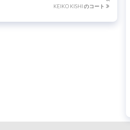
次
KEIKO KISHI のコート
の
投
稿