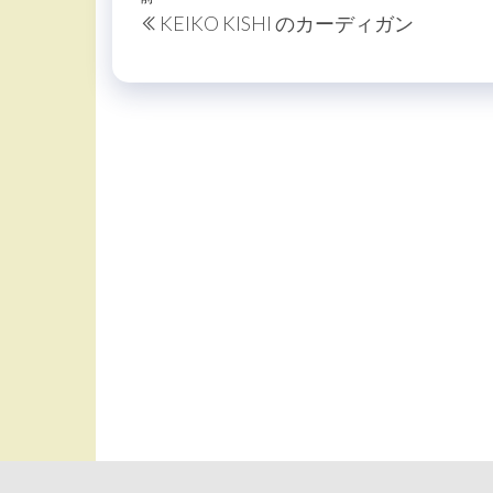
投
過
KEIKO KISHI のカーディガン
稿
去
の
ナ
投
ビ
稿
ゲ
ー
シ
ョ
ン