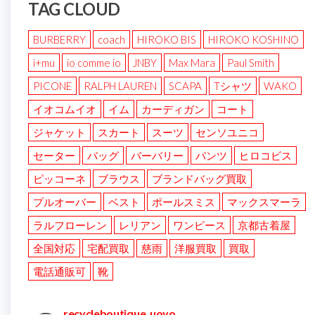
TAG CLOUD
BURBERRY
coach
HIROKO BIS
HIROKO KOSHINO
i+mu
io comme io
JNBY
Max Mara
Paul Smith
PICONE
RALPH LAUREN
SCAPA
Tシャツ
WAKO
イオコムイオ
イム
カーディガン
コート
ジャケット
スカート
スーツ
センソユニコ
セーター
バッグ
バーバリー
パンツ
ヒロコビス
ピッコーネ
ブラウス
ブランドバッグ買取
プルオーバー
ベスト
ポールスミス
マックスマーラ
ラルフローレン
レリアン
ワンピース
京都古着屋
全国対応
宅配買取
慈雨
洋服買取
買取
電話通販可
靴
recycleboutique_uovo