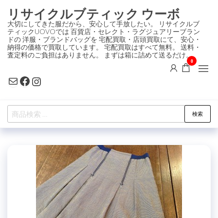
コ
リサイクルブティック ウーボ
ン
大切にしてきた服だから、安心して手放したい。 リサイクルブ
ティックUOVOでは 百貨店・セレクト・ラグジュアリーブラン
テ
ドの 洋服・ブランドバッグを 宅配買取・店頭買取にて、安心・
ン
納得の価格で買取しています。 宅配買取はすべて無料。 送料・
査定料のご負担はありません。 まずは箱に詰めて送るだけ。
ツ
0
に
Mail
Facebook
Instagram
ス
キ
検
ッ
検索
索
プ
対
象: