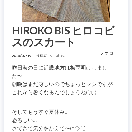
HIROKO BIS ヒロコビ
スのスカート
オフ
2016/07/19
投稿者:
Shibahara
昨日海の日に近畿地方は梅雨明けしまし
た〜。
朝晩はまだ涼しいのでちょっとマシですが
これから暑くなるんでしょうね
(´Д` )
そしてもうすぐ夏休み。
恐ろしい…
さてさて気分をかえて〜(^◇^;)