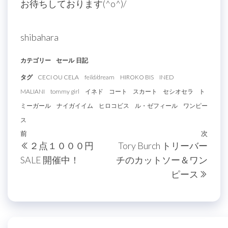
お待ちしております(^o^)/
shibahara
カテゴリー
セール
日記
タグ
CECI OU CELA
feild/dream
HIROKO BIS
INED
MALIANI
tommy girl
イネド
コート
スカート
セシオセラ
ト
ミーガール
ナイガイイム
ヒロコビス
ル・ゼフィール
ワンピー
ス
投
過
前
次
次
２点１０００円
Tory Burch トリーバー
稿
去
の
SALE 開催中！
チのカットソー＆ワン
の
投
ナ
ピース
投
稿
ビ
稿
ゲ
ー