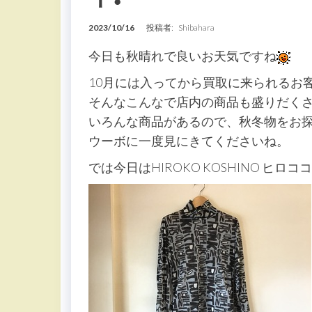
2023/10/16
投稿者:
Shibahara
今日も秋晴れで良いお天気ですね
10月には入ってから買取に来られるお
そんなこんなで店内の商品も盛りだく
いろんな商品があるので、秋冬物をお
ウーボに一度見にきてくださいね。
では今日はHIROKO KOSHINO ヒ