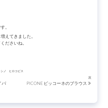
です。
も増えてきました。
てくださいね。
コシノ
ヒロコビス
次
次
イパ
PICONE ピッコーネのブラウス
の
投
稿