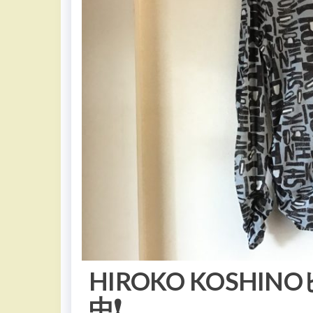
HIROKO KOSH
中❗️