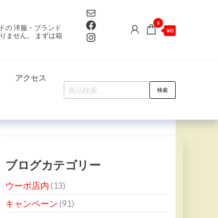
Mail
Facebook
0
ドの 洋服・ブランド
¥0
Instagram
りません。 まずは箱
て
アクセス
検
検索
索
対
象:
ブログカテゴリー
ウーボ店内
(13)
キャンペーン
(91)