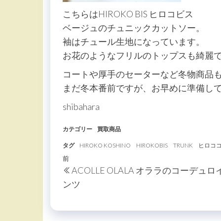
こちらはHIROKO BIS ヒロコビス
ベージュのチュニックカットソー。
袖はチュール生地になっています。
お花のようなフリルのトップスも綺麗
コートや厚手のセーターなど冬物商品
まだ冬本番前ですが、お早めに準備し
shibahara
カテゴリー
買取商品
タグ
HIROKO KOSHINO
HIROKOBIS
TRUNK
ヒロコ
投
過
前
ACOLLE OLALA オララのコーデュロ
稿
去
ンツ
の
ナ
投
ビ
稿