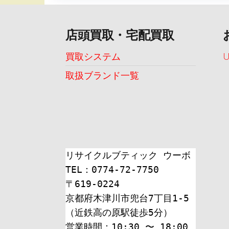
ゲ
ー
店頭買取・宅配買取
シ
ョ
買取システム
ン
取扱ブランド一覧
リサイクルブティック ウーボ
TEL：0774-72-7750
〒619-0224
京都府木津川市兜台7丁目1-5
（近鉄高の原駅徒歩5分）
営業時間：10:30 〜 18:00