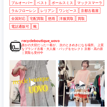
プルオーバー
ベスト
ポールスミス
マックスマーラ
ラルフローレン
レリアン
ワンピース
京都古着屋
全国対応
宅配買取
慈雨
洋服買取
買取
電話通販可
靴
recycleboutique_uovo
誰かの大切だった一着が、
次のときめきになる場所。
上質
なブランド古着・大人服・バッグをセレクト
京都・高の原
｜買取も受付中