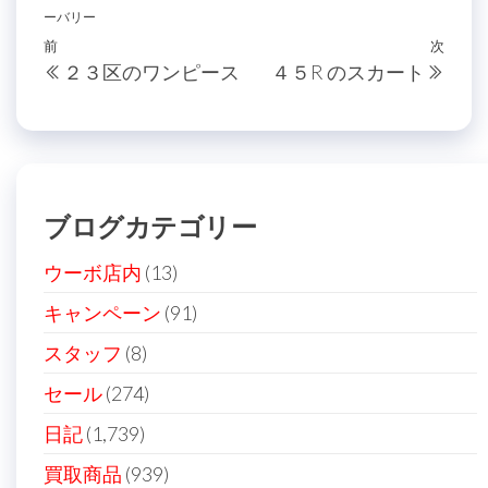
ーバリー
投
過
前
次
次
２３区のワンピース
４５R のスカート
稿
去
の
の
投
ナ
投
稿
ビ
稿
ゲ
ブログカテゴリー
ー
シ
ウーボ店内
(13)
ョ
キャンペーン
(91)
ン
スタッフ
(8)
セール
(274)
日記
(1,739)
買取商品
(939)