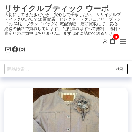
コ
リサイクルブティック ウーボ
ン
大切にしてきた服だから、安心して手放したい。 リサイクルブ
ティックUOVOでは 百貨店・セレクト・ラグジュアリーブラン
テ
ドの 洋服・ブランドバッグを 宅配買取・店頭買取にて、安心・
ン
納得の価格で買取しています。 宅配買取はすべて無料。 送料・
査定料のご負担はありません。 まずは箱に詰めて送るだけ。
ツ
0
に
Mail
Facebook
Instagram
ス
キ
検
ッ
検索
索
プ
対
象: