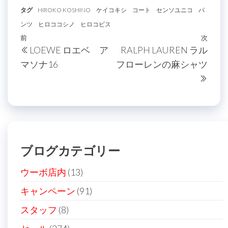
タグ
HIROKO KOSHINO
ケイコキシ
コート
センソユニコ
パ
ンツ
ヒロココシノ
ヒロコビス
投
過
前
次
次
LOEWE ロエベ ア
RALPH LAUREN ラル
稿
去
の
マソナ16
フローレンの麻シャツ
の
投
ナ
投
稿
ビ
稿
ゲ
ー
シ
ブログカテゴリー
ョ
ン
ウーボ店内
(13)
キャンペーン
(91)
スタッフ
(8)