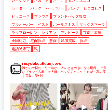
ジャケット
スカート
スーツ
センソユニコ
セーター
バッグ
バーバリー
パンツ
ヒロコビス
ピッコーネ
ブラウス
ブランドバッグ買取
プルオーバー
ベスト
ポールスミス
マックスマーラ
ラルフローレン
レリアン
ワンピース
京都古着屋
全国対応
宅配買取
慈雨
洋服買取
買取
電話通販可
靴
recycleboutique_uovo
誰かの大切だった一着が、
次のときめきになる場所。
上質
なブランド古着・大人服・バッグをセレクト
京都・高の原
｜買取も受付中