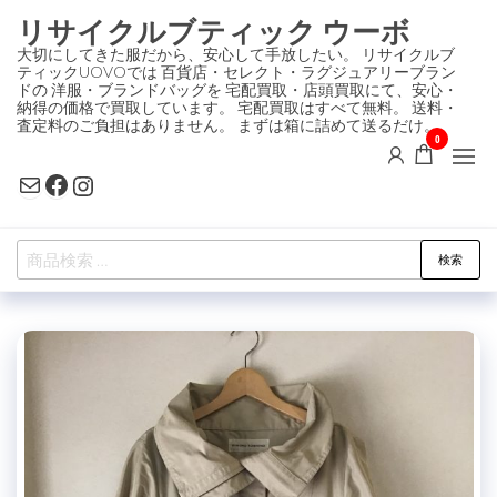
コ
リサイクルブティック ウーボ
ン
大切にしてきた服だから、安心して手放したい。 リサイクルブ
ティックUOVOでは 百貨店・セレクト・ラグジュアリーブラン
テ
ドの 洋服・ブランドバッグを 宅配買取・店頭買取にて、安心・
ン
納得の価格で買取しています。 宅配買取はすべて無料。 送料・
査定料のご負担はありません。 まずは箱に詰めて送るだけ。
ツ
0
に
Mail
Facebook
Instagram
ス
キ
検
ッ
検索
索
プ
対
象: