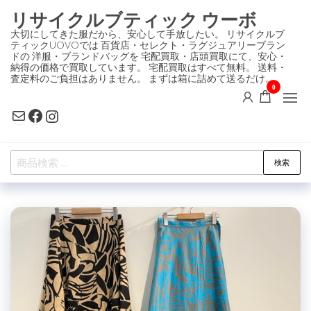
コ
リサイクルブティック ウーボ
ン
大切にしてきた服だから、安心して手放したい。 リサイクルブ
ティックUOVOでは 百貨店・セレクト・ラグジュアリーブラン
テ
ドの 洋服・ブランドバッグを 宅配買取・店頭買取にて、安心・
ン
納得の価格で買取しています。 宅配買取はすべて無料。 送料・
査定料のご負担はありません。 まずは箱に詰めて送るだけ。
ツ
0
に
Mail
Facebook
Instagram
ス
キ
検
ッ
検索
索
プ
対
象: