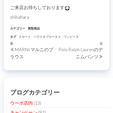
ご来店お待ちしております
shibahara
カテゴリー
買取商品
タグ
スカート
ハウスオブロータス
ワンピース
投
過
前
次
次
MARNI マルニのブ
Polo Ralph Laurenのデ
稿
去
の
ラウス
ニムパンツ
の
投
ナ
投
稿
ビ
稿
ゲ
ー
ブログカテゴリー
シ
ョ
ウーボ店内
(13)
ン
キャンペーン
(91)