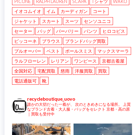
PICONE
RALPH LAUREN
SCAPA
Tシャツ
WAKO
イオコムイオ
イム
カーディガン
コート
ジャケット
スカート
スーツ
センソユニコ
セーター
バッグ
バーバリー
パンツ
ヒロコビス
ピッコーネ
ブラウス
ブランドバッグ買取
プルオーバー
ベスト
ポールスミス
マックスマーラ
ラルフローレン
レリアン
ワンピース
京都古着屋
全国対応
宅配買取
慈雨
洋服買取
買取
電話通販可
靴
recycleboutique_uovo
誰かの大切だった一着が、
次のときめきになる場所。
上質
なブランド古着・大人服・バッグをセレクト
京都・高の原
｜買取も受付中