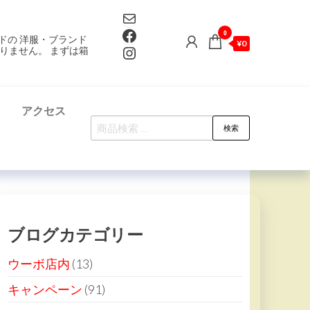
Mail
Facebook
0
ドの 洋服・ブランド
¥0
Instagram
りません。 まずは箱
て
アクセス
検
検索
索
対
象:
ブログカテゴリー
ウーボ店内
(13)
キャンペーン
(91)