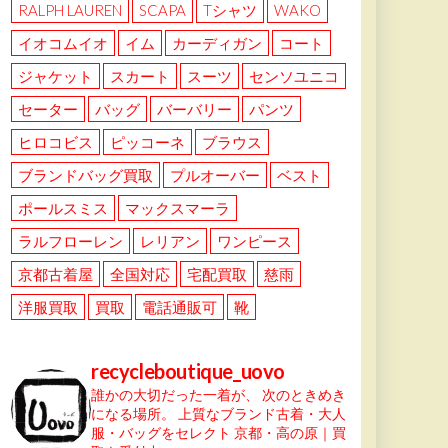
RALPH LAUREN
SCAPA
Tシャツ
WAKO
イオコムイオ
イム
カーディガン
コート
ジャケット
スカート
スーツ
センソユニコ
セーター
バッグ
バーバリー
パンツ
ヒロコビス
ピッコーネ
ブラウス
ブランドバッグ買取
プルオーバー
ベスト
ポールスミス
マックスマーラ
ラルフローレン
レリアン
ワンピース
京都古着屋
全国対応
宅配買取
慈雨
洋服買取
買取
電話通販可
靴
recycleboutique_uovo
誰かの大切だった一着が、
次のときめき
になる場所。
上質なブランド古着・大人
服・バッグをセレクト
京都・高の原｜買