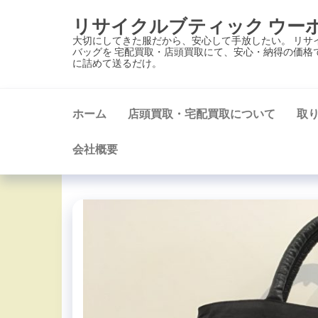
コ
リサイクルブティック ウー
ン
大切にしてきた服だから、安心して手放したい。 リサ
テ
バッグを 宅配買取・店頭買取にて、安心・納得の価格
に詰めて送るだけ。
ン
ツ
に
ホーム
店頭買取・宅配買取について
取
ス
キ
会社概要
ッ
プ