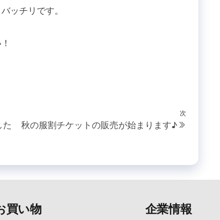
もバッチリです。
い！
次
次
した
秋の服割チケットの販売が始まります♪
の
投
稿
お買い物
企業情報