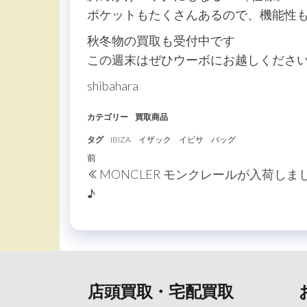
ポケットもたくさんあるので、機能性
秋冬物の買取も受付中です
この週末はぜひウーボにお越しくださ
shibahara
カテゴリー
買取商品
タグ
IBIZA
イザック
イビサ
バッグ
投
過
前
MONCLER モンクレールが入荷しま
稿
去
♪
の
ナ
投
ビ
稿
ゲ
ー
店頭買取・宅配買取
シ