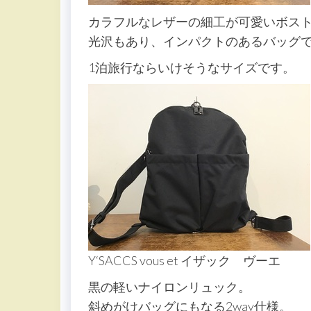
カラフルなレザーの細工が可愛いボス
光沢もあり、インパクトのあるバッグ
1泊旅行ならいけそうなサイズです。
Y‘SACCS vous et イザック ヴーエ
黒の軽いナイロンリュック。
斜めがけバッグにもなる2way仕様。