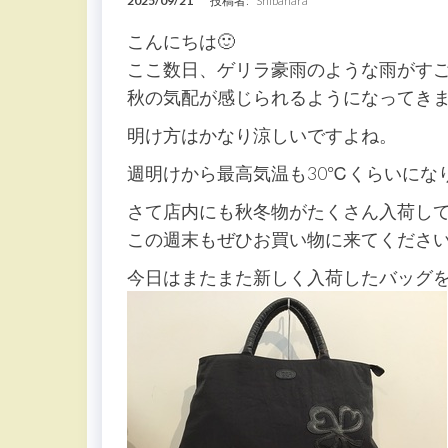
2025/09/21
投稿者:
Shibahara
こんにちは🙂
ここ数日、ゲリラ豪雨のような雨がす
秋の気配が感じられるようになってき
明け方はかなり涼しいですよね。
週明けから最高気温も30℃くらいにな
さて店内にも秋冬物がたくさん入荷し
この週末もぜひお買い物に来てくださ
今日はまたまた新しく入荷したバッグを