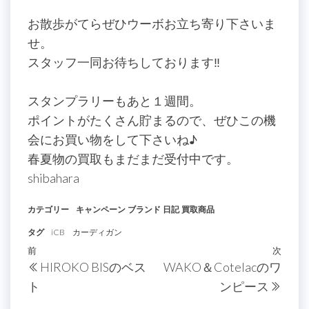
お散歩がてらぜひウーボお立ち寄り下さいま
せ。
スタッフ一同お待ちしております‼
スタンプラリーもあと１週間。
ポイントがたくさん貯まるので、ぜひこの機
会にお買い物をして下さいね♪
春夏物の買取もまだまだ受付中です。
shibahara
カテゴリー
キャンペーン
ブランド
日記
買取商品
タグ
iCB
カーディガン
投
過
前
次
次
HIROKO BISのベス
WAKO＆Cotelacのワ
稿
去
の
ト
ンピース
の
投
ナ