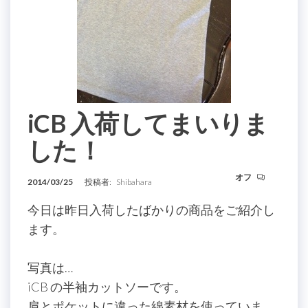
iCB 入荷してまいりま
した！
オフ
2014/03/25
投稿者:
Shibahara
今日は昨日入荷したばかりの商品をご紹介し
ます。
写真は…
iCB の半袖カットソーです。
肩とポケットに違った綿素材を使っていま