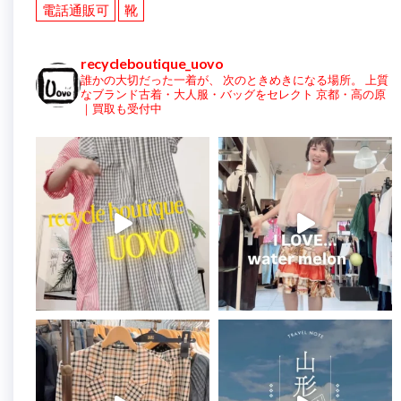
電話通販可
靴
recycleboutique_uovo
誰かの大切だった一着が、
次のときめきになる場所。
上質
なブランド古着・大人服・バッグをセレクト
京都・高の原
｜買取も受付中