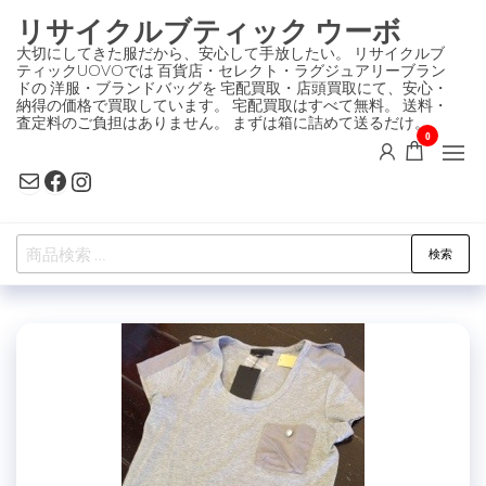
コ
リサイクルブティック ウーボ
ン
大切にしてきた服だから、安心して手放したい。 リサイクルブ
ティックUOVOでは 百貨店・セレクト・ラグジュアリーブラン
テ
ドの 洋服・ブランドバッグを 宅配買取・店頭買取にて、安心・
ン
納得の価格で買取しています。 宅配買取はすべて無料。 送料・
査定料のご負担はありません。 まずは箱に詰めて送るだけ。
ツ
0
に
Mail
Facebook
Instagram
ス
キ
検
ッ
検索
索
プ
対
象: