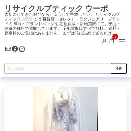
コ
リサイクルブティック ウーボ
ン
大切にしてきた服だから、安心して手放したい。 リサイクルブ
ティックUOVOでは 百貨店・セレクト・ラグジュアリーブラン
テ
ドの 洋服・ブランドバッグを 宅配買取・店頭買取にて、安心・
ン
納得の価格で買取しています。 宅配買取はすべて無料。 送料・
査定料のご負担はありません。 まずは箱に詰めて送るだけ。
ツ
0
に
Mail
Facebook
Instagram
ス
キ
検
ッ
検索
索
プ
対
象: