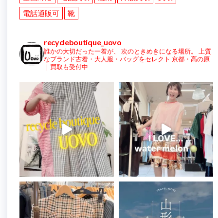
電話通販可
靴
recycleboutique_uovo
誰かの大切だった一着が、
次のときめきになる場所。
上質
なブランド古着・大人服・バッグをセレクト
京都・高の原
｜買取も受付中