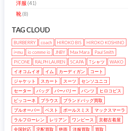
洋服
(41)
靴
(8)
TAG CLOUD
BURBERRY
coach
HIROKO BIS
HIROKO KOSHINO
i+mu
io comme io
JNBY
Max Mara
Paul Smith
PICONE
RALPH LAUREN
SCAPA
Tシャツ
WAKO
イオコムイオ
イム
カーディガン
コート
ジャケット
スカート
スーツ
センソユニコ
セーター
バッグ
バーバリー
パンツ
ヒロコビス
ピッコーネ
ブラウス
ブランドバッグ買取
プルオーバー
ベスト
ポールスミス
マックスマーラ
ラルフローレン
レリアン
ワンピース
京都古着屋
全国対応
宅配買取
慈雨
洋服買取
買取