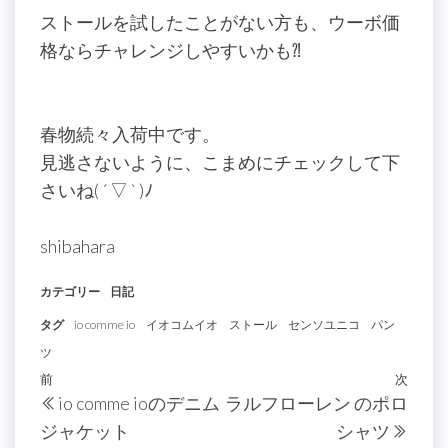
ストールを試したことがない方も、ウーボ価
格ならチャレンジしやすいかも⁈
春物続々入荷中です。
見逃さないように、こまめにチェックして下
さいね( ´ ▽ ` )ﾉ
shibahara
カテゴリー
日記
タグ
io comme io
イオコムイオ
ストール
センソユニコ
パン
ツ
投
過
前
次
次
io comme ioのデニム
ラルフローレン のポロ
稿
去
の
ジャケット
シャツ
の
投