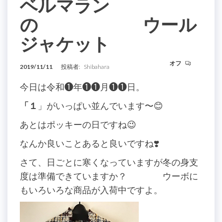
ベルマラン
の ウール
ジャケット
オフ
2019/11/11
投稿者:
Shibahara
今日は令和❶年❶❶月❶❶日。
「１
」がいっぱい並んでいます〜😊
あとはポッキーの日ですね😉
なんか良いことあると良いですね❣️
さて、日ごとに寒くなっていますが冬の身支
度は準備できていますか？ ウーボに
もいろいろな商品が入荷中ですよ。