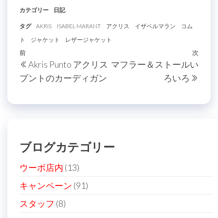
カテゴリー
日記
タグ
AKRIS
ISABEL MARANT
アクリス
イザベルマラン
コム
ト
ジャケット
レザージャケット
投
過
前
次
次
Akris Punto アクリス
マフラー＆ストールい
稿
去
の
プントのカーディガン
ろいろ
の
投
ナ
投
稿
ビ
稿
ゲ
ー
ブログカテゴリー
シ
ョ
ウーボ店内
(13)
ン
キャンペーン
(91)
スタッフ
(8)