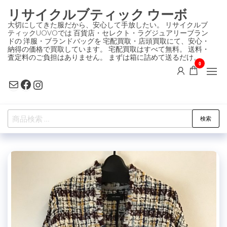
コ
リサイクルブティック ウーボ
ン
大切にしてきた服だから、安心して手放したい。 リサイクルブ
ティックUOVOでは 百貨店・セレクト・ラグジュアリーブラン
テ
ドの 洋服・ブランドバッグを 宅配買取・店頭買取にて、安心・
ン
納得の価格で買取しています。 宅配買取はすべて無料。 送料・
査定料のご負担はありません。 まずは箱に詰めて送るだけ。
ツ
0
に
Mail
Facebook
Instagram
ス
キ
検
ッ
検索
索
プ
対
象: