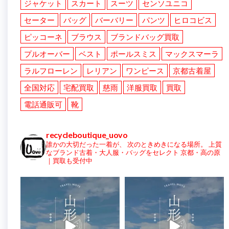
ジャケット
スカート
スーツ
センソユニコ
セーター
バッグ
バーバリー
パンツ
ヒロコビス
ピッコーネ
ブラウス
ブランドバッグ買取
プルオーバー
ベスト
ポールスミス
マックスマーラ
ラルフローレン
レリアン
ワンピース
京都古着屋
全国対応
宅配買取
慈雨
洋服買取
買取
電話通販可
靴
recycleboutique_uovo
誰かの大切だった一着が、
次のときめきになる場所。
上質
なブランド古着・大人服・バッグをセレクト
京都・高の原
｜買取も受付中