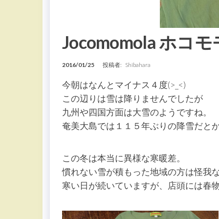
Jocomomola 
2016/01/25
投稿者:
Shibahara
今朝はなんとマイナス４度(>_<)
この辺りは雪は降りませんでしたが
九州や四国方面は大雪のようですね。
奄美大島では１１５年ぶりの降雪だと
この冬は本当に異様な寒暖差。
慣れない雪が積もった地域の方は怪我な
寒い日が続いていますが、店頭には春