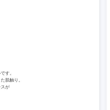
ルです。
した肌触り。
ースが