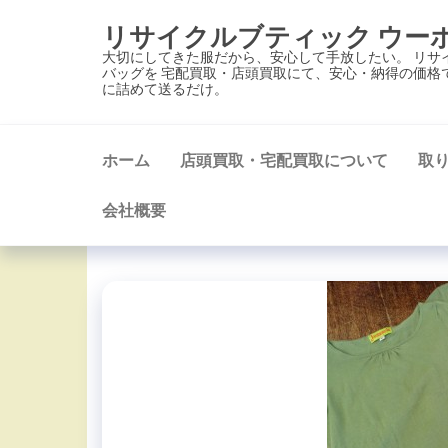
コ
リサイクルブティック ウー
ン
大切にしてきた服だから、安心して手放したい。 リサ
テ
バッグを 宅配買取・店頭買取にて、安心・納得の価格
に詰めて送るだけ。
ン
ツ
に
ホーム
店頭買取・宅配買取について
取
ス
キ
会社概要
ッ
プ