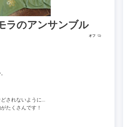
ホコモモラのアンサンブル
オフ
か。
どされないように…
物がたくさんです！