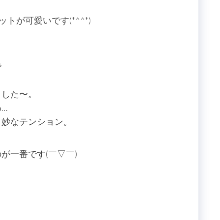
。
が可愛いです(*^^*)
！
で
ました〜。
…
う妙なテンション。
が一番です(￣▽￣)