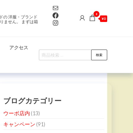
Mail
Facebook
0
ドの 洋服・ブランド
¥0
Instagram
りません。 まずは箱
て
アクセス
検
検索
索
対
象:
ブログカテゴリー
ウーボ店内
(13)
キャンペーン
(91)