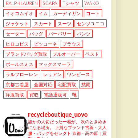
RALPH LAUREN
SCAPA
Tシャツ
WAKO
イオコムイオ
イム
カーディガン
コート
ジャケット
スカート
スーツ
センソユニコ
セーター
バッグ
バーバリー
パンツ
ヒロコビス
ピッコーネ
ブラウス
ブランドバッグ買取
プルオーバー
ベスト
ポールスミス
マックスマーラ
ラルフローレン
レリアン
ワンピース
京都古着屋
全国対応
宅配買取
慈雨
洋服買取
買取
電話通販可
靴
recycleboutique_uovo
誰かの大切だった一着が、
次のときめき
になる場所。
上質なブランド古着・大人
服・バッグをセレクト
京都・高の原｜買