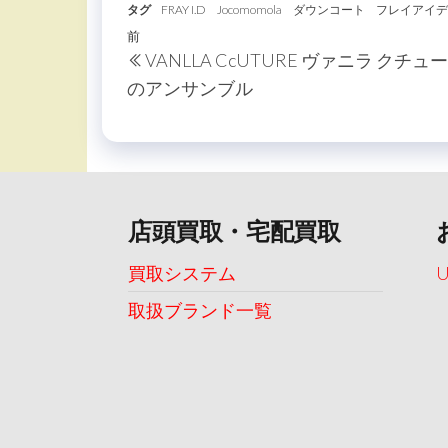
タグ
FRAY I.D
Jocomomola
ダウンコート
フレイアイデ
投
過
前
VANLLA CcUTURE ヴァニラ クチュ
稿
去
のアンサンブル
の
ナ
投
ビ
稿
ゲ
ー
店頭買取・宅配買取
シ
ョ
買取システム
ン
取扱ブランド一覧