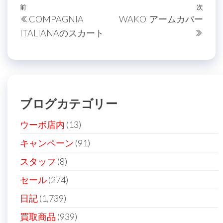
投
過
前
次
次
COMPAGNIA
WAKO アームカバー
稿
去
の
ITALIANAのスカート
の
投
ナ
投
稿
ビ
稿
ゲ
ー
ブログカテゴリー
シ
ョ
ウーボ店内
(13)
ン
キャンペーン
(91)
スタッフ
(8)
セール
(274)
日記
(1,739)
買取商品
(939)