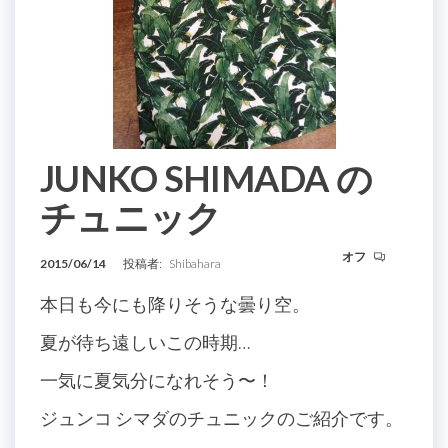
JUNKO SHIMADA の
チュニック
オフ
2015/06/14
投稿者:
Shibahara
本日も今にも降りそうな曇り空。
夏が待ち遠しいこの時期…
一気に夏気分になれそう〜！
ジュンコ シマダのチュニックのご紹介です。