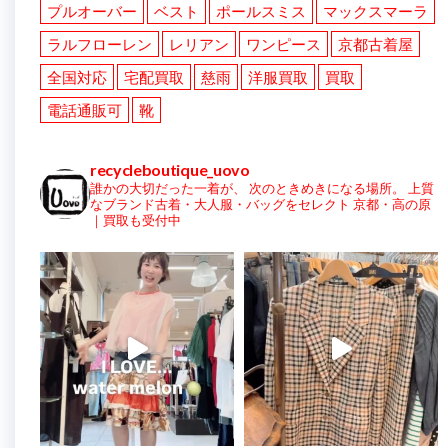
プルオーバー
ベスト
ポールスミス
マックスマーラ
ラルフローレン
レリアン
ワンピース
京都古着屋
全国対応
宅配買取
慈雨
洋服買取
買取
電話通販可
靴
recycleboutique_uovo
誰かの大切だった一着が、
次のときめきになる場所。
上質
なブランド古着・大人服・バッグをセレクト
京都・高の原
｜買取も受付中