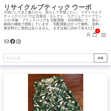
コ
リサイクルブティック ウーボ
ン
大切にしてきた服だから、安心して手放したい。 リサイクルブ
ティックUOVOでは 百貨店・セレクト・ラグジュアリーブラン
テ
ドの 洋服・ブランドバッグを 宅配買取・店頭買取にて、安心・
ン
納得の価格で買取しています。 宅配買取はすべて無料。 送料・
査定料のご負担はありません。 まずは箱に詰めて送るだけ。
ツ
0
に
Mail
Facebook
Instagram
ス
キ
検
ッ
検索
索
プ
対
象: