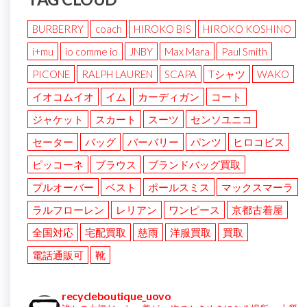
BURBERRY
coach
HIROKO BIS
HIROKO KOSHINO
i+mu
io comme io
JNBY
Max Mara
Paul Smith
PICONE
RALPH LAUREN
SCAPA
Tシャツ
WAKO
イオコムイオ
イム
カーディガン
コート
ジャケット
スカート
スーツ
センソユニコ
セーター
バッグ
バーバリー
パンツ
ヒロコビス
ピッコーネ
ブラウス
ブランドバッグ買取
プルオーバー
ベスト
ポールスミス
マックスマーラ
ラルフローレン
レリアン
ワンピース
京都古着屋
全国対応
宅配買取
慈雨
洋服買取
買取
電話通販可
靴
recycleboutique_uovo