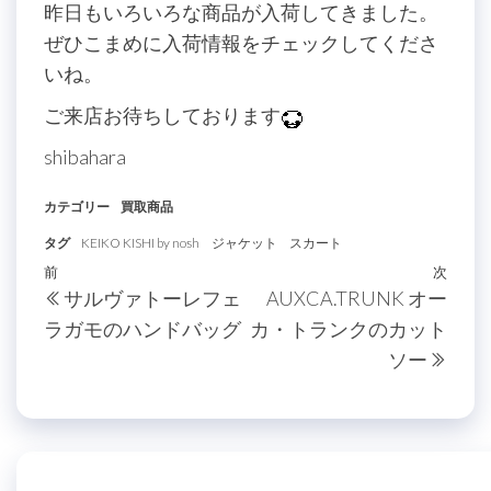
昨日もいろいろな商品が入荷してきました。
ぜひこまめに入荷情報をチェックしてくださ
いね。
ご来店お待ちしております
shibahara
カテゴリー
買取商品
タグ
KEIKO KISHI by nosh
ジャケット
スカート
投
過
前
次
次
サルヴァトーレフェ
AUXCA.TRUNK オー
稿
去
の
ラガモのハンドバッグ
カ・トランクのカット
の
投
ナ
ソー
投
稿
ビ
稿
ゲ
ー