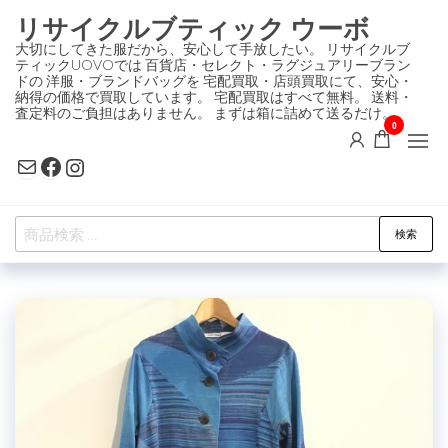
コ
リサイクルブティック ウーボ
ン
大切にしてきた服だから、安心して手放したい。 リサイクルブ
ティックUOVOでは 百貨店・セレクト・ラグジュアリーブラン
テ
ドの 洋服・ブランドバッグを 宅配買取・店頭買取にて、安心・
ン
納得の価格で買取しています。 宅配買取はすべて無料。 送料・
査定料のご負担はありません。 まずは箱に詰めて送るだけ。
ツ
0
に
Mail
Facebook
Instagram
ス
キ
検
ッ
検索
索
プ
対
象: