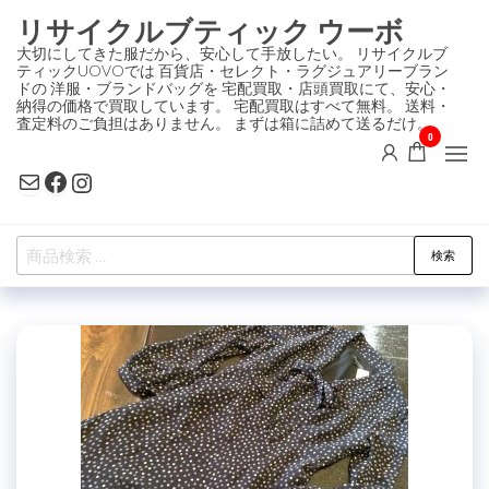
コ
リサイクルブティック ウーボ
ン
大切にしてきた服だから、安心して手放したい。 リサイクルブ
ティックUOVOでは 百貨店・セレクト・ラグジュアリーブラン
テ
ドの 洋服・ブランドバッグを 宅配買取・店頭買取にて、安心・
ン
納得の価格で買取しています。 宅配買取はすべて無料。 送料・
査定料のご負担はありません。 まずは箱に詰めて送るだけ。
ツ
0
に
Mail
Facebook
Instagram
ス
キ
検
ッ
検索
索
プ
対
象: