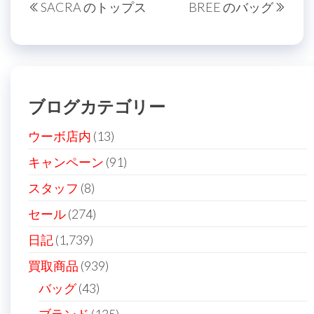
SACRA のトップス
BREE のバッグ
稿
去
の
の
投
ナ
投
稿
ビ
稿
ゲ
ブログカテゴリー
ー
シ
ウーボ店内
(13)
ョ
キャンペーン
(91)
ン
スタッフ
(8)
セール
(274)
日記
(1,739)
買取商品
(939)
バッグ
(43)