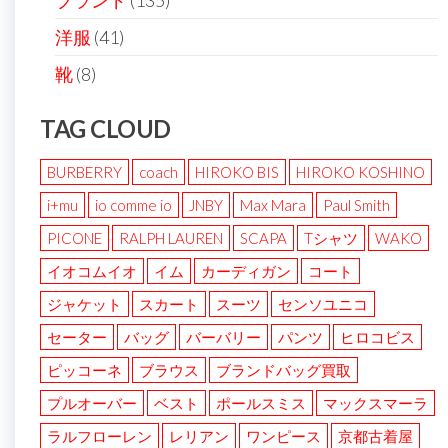
ブランド
(135)
洋服
(41)
靴
(8)
TAG CLOUD
BURBERRY
coach
HIROKO BIS
HIROKO KOSHINO
i+mu
io comme io
JNBY
Max Mara
Paul Smith
PICONE
RALPH LAUREN
SCAPA
Tシャツ
WAKO
イオコムイオ
イム
カーディガン
コート
ジャケット
スカート
スーツ
センソユニコ
セーター
バッグ
バーバリー
パンツ
ヒロコビス
ピッコーネ
ブラウス
ブランドバッグ買取
プルオーバー
ベスト
ポールスミス
マックスマーラ
ラルフローレン
レリアン
ワンピース
京都古着屋