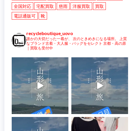
全国対応
宅配買取
慈雨
洋服買取
買取
電話通販可
靴
recycleboutique_uovo
誰かの大切だった一着が、
次のときめきになる場所。
上質
なブランド古着・大人服・バッグをセレクト
京都・高の原
｜買取も受付中