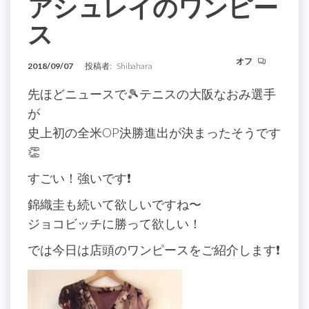
アシュレイのワンピー
ス
オフ
2018/09/07
投稿者:
Shibahara
先ほどニュースで🎾テニスの大阪なおみ選手
が
史上初の全米OP決勝進出が決まったそうです
👏
すごい！強いです❗️
錦織圭も続いて欲しいですね〜
ジョコビッチに勝って欲しい！
では今日は店頭のワンピースをご紹介します❗️