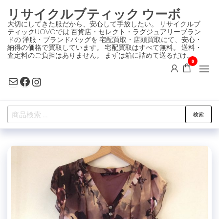
コ
リサイクルブティック ウーボ
ン
大切にしてきた服だから、安心して手放したい。 リサイクルブ
ティックUOVOでは 百貨店・セレクト・ラグジュアリーブラン
テ
ドの 洋服・ブランドバッグを 宅配買取・店頭買取にて、安心・
ン
納得の価格で買取しています。 宅配買取はすべて無料。 送料・
査定料のご負担はありません。 まずは箱に詰めて送るだけ。
ツ
0
に
Mail
Facebook
Instagram
ス
キ
検
ッ
検索
索
プ
対
象: