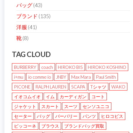
バッグ
(43)
ブランド
(135)
洋服
(41)
靴
(8)
TAG CLOUD
BURBERRY
coach
HIROKO BIS
HIROKO KOSHINO
i+mu
io comme io
JNBY
Max Mara
Paul Smith
PICONE
RALPH LAUREN
SCAPA
Tシャツ
WAKO
イオコムイオ
イム
カーディガン
コート
ジャケット
スカート
スーツ
センソユニコ
セーター
バッグ
バーバリー
パンツ
ヒロコビス
ピッコーネ
ブラウス
ブランドバッグ買取