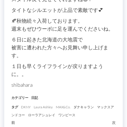
タイトなシルエットが上品で素敵です💕
🍂秋物続々入荷しております。
週末もぜひウーボに足を運んでくださいね。
６日に起きた北海道の大地震で
被害に遭われた方々へお見舞い申し上げま
す。
１日も早くライフラインが戻りますよう
に。。
shibahara
カテゴリー
日記
タグ
DKNY
Laura Ashley
MAX&Co.
ダナキャラン
マックスア
ンドコー
ローラアシュレイ
ワンピース
投
過
前
次
次