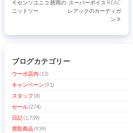
センソユニコ 慈雨の
スーパーボイス REAC
稿
去
の
ニットソー
レアックのカーディガ
の
投
ナ
ン
投
稿
ビ
稿
ゲ
ー
シ
ブログカテゴリー
ョ
ン
ウーボ店内
(13)
キャンペーン
(91)
スタッフ
(8)
セール
(274)
日記
(1,739)
買取商品
(939)