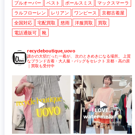
プルオーバー
ベスト
ポールスミス
マックスマーラ
ラルフローレン
レリアン
ワンピース
京都古着屋
全国対応
宅配買取
慈雨
洋服買取
買取
電話通販可
靴
recycleboutique_uovo
誰かの大切だった一着が、
次のときめきになる場所。
上質
なブランド古着・大人服・バッグをセレクト
京都・高の原
｜買取も受付中