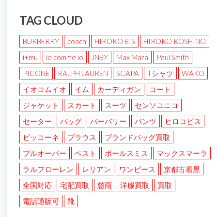
TAG CLOUD
BURBERRY
coach
HIROKO BIS
HIROKO KOSHINO
i+mu
io comme io
JNBY
Max Mara
Paul Smith
PICONE
RALPH LAUREN
SCAPA
Tシャツ
WAKO
イオコムイオ
イム
カーディガン
コート
ジャケット
スカート
スーツ
センソユニコ
セーター
バッグ
バーバリー
パンツ
ヒロコビス
ピッコーネ
ブラウス
ブランドバッグ買取
プルオーバー
ベスト
ポールスミス
マックスマーラ
ラルフローレン
レリアン
ワンピース
京都古着屋
全国対応
宅配買取
慈雨
洋服買取
買取
電話通販可
靴