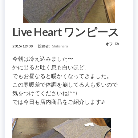
Live Heart ワンピース
オフ
2015/12/08
投稿者:
Shibahara
今朝は冷え込みました〜
外に出ると吐く息も白いほど。
でもお昼なると暖かくなってきました。
この寒暖差で体調を崩してる人も多いので
気をつけてくださいね(^^)
では今日も店内商品をご紹介します♪