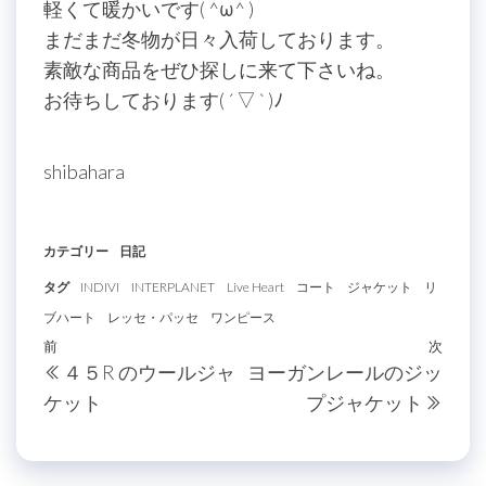
軽くて暖かいです( ^ω^ )
まだまだ冬物が日々入荷しております。
素敵な商品をぜひ探しに来て下さいね。
お待ちしております( ´ ▽ ` )ﾉ
shibahara
カテゴリー
日記
タグ
INDIVI
INTERPLANET
Live Heart
コート
ジャケット
リ
ブハート
レッセ・パッセ
ワンピース
投
過
前
次
次
４５R のウールジャ
ヨーガンレールのジッ
稿
去
の
ケット
プジャケット
の
投
ナ
投
稿
ビ
稿