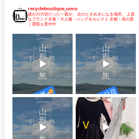
recycleboutique_uovo
誰かの大切だった一着が、
次のときめきになる場所。
上質
なブランド古着・大人服・バッグをセレクト
京都・高の原
｜買取も受付中