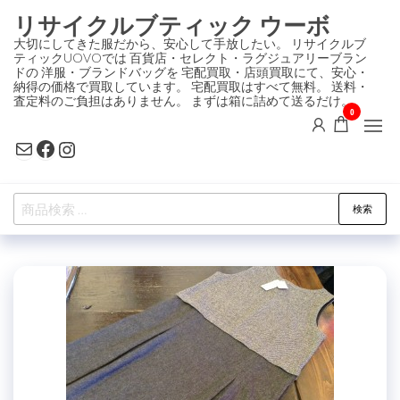
コ
リサイクルブティック ウーボ
ン
大切にしてきた服だから、安心して手放したい。 リサイクルブ
ティックUOVOでは 百貨店・セレクト・ラグジュアリーブラン
テ
ドの 洋服・ブランドバッグを 宅配買取・店頭買取にて、安心・
ン
納得の価格で買取しています。 宅配買取はすべて無料。 送料・
査定料のご負担はありません。 まずは箱に詰めて送るだけ。
ツ
0
に
Mail
Facebook
Instagram
ス
キ
検
ッ
検索
索
プ
対
象: