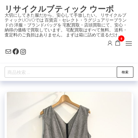
コ
リサイクルブティック ウーボ
ン
大切にしてきた服だから、安心して手放したい。 リサイクルブ
ティックUOVOでは 百貨店・セレクト・ラグジュアリーブラン
テ
ドの 洋服・ブランドバッグを 宅配買取・店頭買取にて、安心・
ン
納得の価格で買取しています。 宅配買取はすべて無料。 送料・
査定料のご負担はありません。 まずは箱に詰めて送るだけ。
ツ
0
に
Mail
Facebook
Instagram
ス
キ
検
ッ
検索
索
プ
対
象: