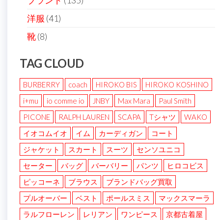
ブランド
(135)
洋服
(41)
靴
(8)
TAG CLOUD
BURBERRY
coach
HIROKO BIS
HIROKO KOSHINO
i+mu
io comme io
JNBY
Max Mara
Paul Smith
PICONE
RALPH LAUREN
SCAPA
Tシャツ
WAKO
イオコムイオ
イム
カーディガン
コート
ジャケット
スカート
スーツ
センソユニコ
セーター
バッグ
バーバリー
パンツ
ヒロコビス
ピッコーネ
ブラウス
ブランドバッグ買取
プルオーバー
ベスト
ポールスミス
マックスマーラ
ラルフローレン
レリアン
ワンピース
京都古着屋