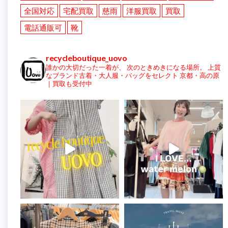
全国対応
宅配買取
慈雨
洋服買取
買取
電話通販可
靴
recycleboutique_uovo
誰かの大切だった一着が、
次のときめきになる場所。
上質
なブランド古着・大人服・バッグをセレクト
京都・高の原
｜買取も受付中