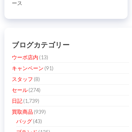
ナ
ース
投
稿
ビ
稿
ゲ
ー
シ
ブログカテゴリー
ョ
ン
ウーボ店内
(13)
キャンペーン
(91)
スタッフ
(8)
セール
(274)
日記
(1,739)
買取商品
(939)
バッグ
(43)