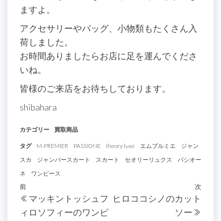
ますよ。
アクセサリーやバッグ、小物類もたくさん入
荷しました。
お時間ありましたらお店に足を運んでくださ
いね。
皆様のご来店をお待ちしております。
shibahara
カテゴリー
買取商品
タグ
M-PREMIER
PASSIONE
theory luxe
エムプルミエ
ジャン
スカ
ジャンパースカート
スカート
セオリーリュクス
パシオー
ネ
ワンピース
投
過
前
次
次
マッキントッシュフ
ヒロココシノのカット
稿
去
の
ィロソフィーのワンピ
ソー
の
投