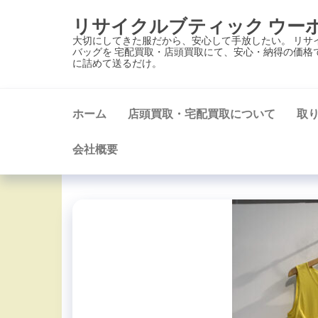
コ
リサイクルブティック ウー
ン
大切にしてきた服だから、安心して手放したい。 リサ
テ
バッグを 宅配買取・店頭買取にて、安心・納得の価格
に詰めて送るだけ。
ン
ツ
に
ホーム
店頭買取・宅配買取について
取
ス
キ
会社概要
ッ
プ