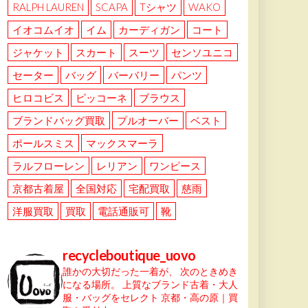
RALPH LAUREN
SCAPA
Tシャツ
WAKO
イオコムイオ
イム
カーディガン
コート
ジャケット
スカート
スーツ
センソユニコ
セーター
バッグ
バーバリー
パンツ
ヒロコビス
ピッコーネ
ブラウス
ブランドバッグ買取
プルオーバー
ベスト
ポールスミス
マックスマーラ
ラルフローレン
レリアン
ワンピース
京都古着屋
全国対応
宅配買取
慈雨
洋服買取
買取
電話通販可
靴
recycleboutique_uovo
誰かの大切だった一着が、
次のときめき
になる場所。
上質なブランド古着・大人
服・バッグをセレクト
京都・高の原｜買