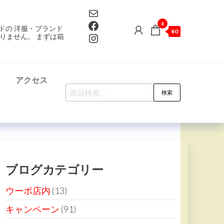
Mail
Facebook
0
ドの 洋服・ブランド
¥0
Instagram
りません。 まずは箱
て
アクセス
検
検索
索
対
象:
ブログカテゴリー
ウーボ店内
(13)
キャンペーン
(91)