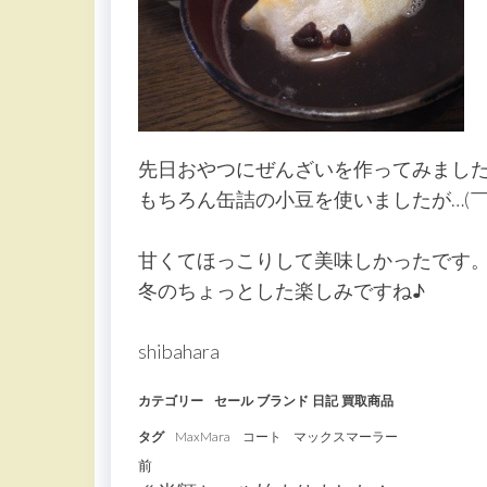
先日おやつにぜんざいを作ってみまし
もちろん缶詰の小豆を使いましたが…(￣
甘くてほっこりして美味しかったです
冬のちょっとした楽しみですね♪
shibahara
カテゴリー
セール
ブランド
日記
買取商品
タグ
MaxMara
コート
マックスマーラー
投
過
前