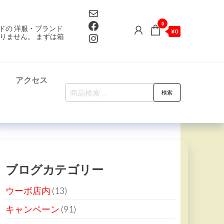
Mail
Facebook
0
ドの 洋服・ブランド
¥0
Instagram
りません。 まずは箱
て
アクセス
検
検索
索
対
象:
ブログカテゴリー
ウーボ店内
(13)
キャンペーン
(91)