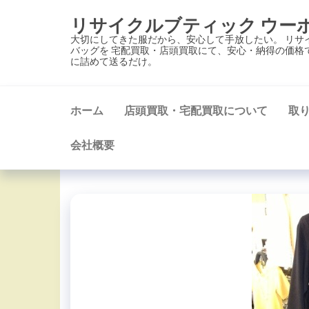
コ
リサイクルブティック ウー
ン
大切にしてきた服だから、安心して手放したい。 リサ
テ
バッグを 宅配買取・店頭買取にて、安心・納得の価格
に詰めて送るだけ。
ン
ツ
に
ホーム
店頭買取・宅配買取について
取
ス
キ
会社概要
ッ
プ