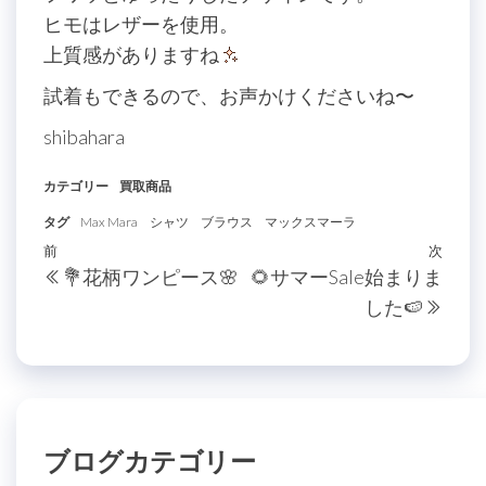
ヒモはレザーを使用。
上質感がありますね
試着もできるので、お声かけくださいね〜
shibahara
カテゴリー
買取商品
タグ
Max Mara
シャツ
ブラウス
マックスマーラ
投
過
前
次
次
💐花柄ワンピース🌸
🌻サマーSale始まりま
稿
去
の
した🍉
の
投
ナ
投
稿
ビ
稿
ゲ
ー
ブログカテゴリー
シ