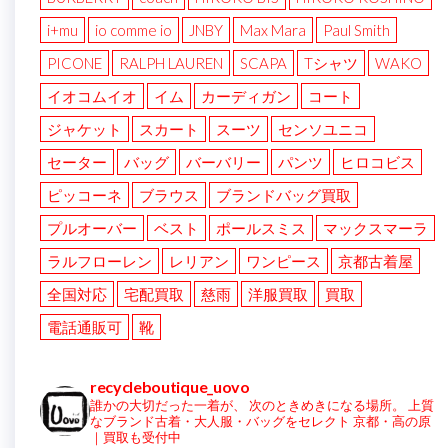
i+mu
io comme io
JNBY
Max Mara
Paul Smith
PICONE
RALPH LAUREN
SCAPA
Tシャツ
WAKO
イオコムイオ
イム
カーディガン
コート
ジャケット
スカート
スーツ
センソユニコ
セーター
バッグ
バーバリー
パンツ
ヒロコビス
ピッコーネ
ブラウス
ブランドバッグ買取
プルオーバー
ベスト
ポールスミス
マックスマーラ
ラルフローレン
レリアン
ワンピース
京都古着屋
全国対応
宅配買取
慈雨
洋服買取
買取
電話通販可
靴
recycleboutique_uovo
誰かの大切だった一着が、
次のときめきになる場所。
上質
なブランド古着・大人服・バッグをセレクト
京都・高の原
｜買取も受付中