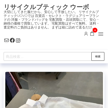
コ
リサイクルブティック ウーボ
ン
大切にしてきた服だから、安心して手放したい。 リサイクルブ
ティックUOVOでは 百貨店・セレクト・ラグジュアリーブラン
テ
ドの 洋服・ブランドバッグを 宅配買取・店頭買取にて、安心・
ン
納得の価格で買取しています。 宅配買取はすべて無料。 送料・
査定料のご負担はありません。 まずは箱に詰めて送るだけ。
ツ
0
に
Mail
Facebook
Instagram
ス
キ
検
ッ
検索
索
プ
対
象: