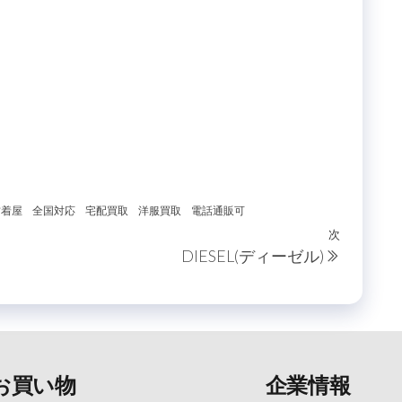
古着屋
全国対応
宅配買取
洋服買取
電話通販可
次
次
DIESEL(ディーゼル)
の
投
稿
お買い物
企業情報