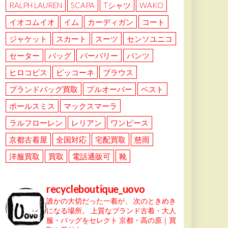
RALPH LAUREN
SCAPA
Tシャツ
WAKO
イオコムイオ
イム
カーディガン
コート
ジャケット
スカート
スーツ
センソユニコ
セーター
バッグ
バーバリー
パンツ
ヒロコビス
ピッコーネ
ブラウス
ブランドバッグ買取
プルオーバー
ベスト
ポールスミス
マックスマーラ
ラルフローレン
レリアン
ワンピース
京都古着屋
全国対応
宅配買取
慈雨
洋服買取
買取
電話通販可
靴
recycleboutique_uovo
誰かの大切だった一着が、
次のときめき
になる場所。
上質なブランド古着・大人
服・バッグをセレクト
京都・高の原｜買