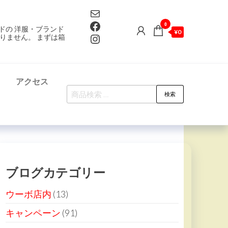
Mail
Facebook
0
ドの 洋服・ブランド
¥0
Instagram
りません。 まずは箱
て
アクセス
検
検索
索
対
象:
ブログカテゴリー
ウーボ店内
(13)
キャンペーン
(91)