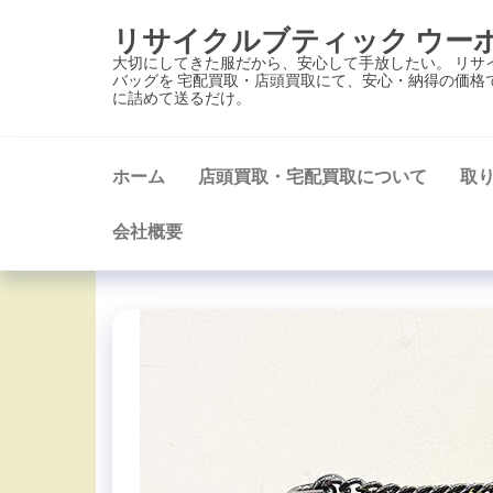
コ
リサイクルブティック ウー
ン
大切にしてきた服だから、安心して手放したい。 リサ
テ
バッグを 宅配買取・店頭買取にて、安心・納得の価格
に詰めて送るだけ。
ン
ツ
に
ホーム
店頭買取・宅配買取について
取
ス
キ
会社概要
ッ
プ