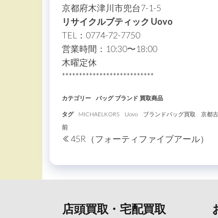
京都府木津川市兜台7-1-5
リサイクルブティック Uovo
TEL：0774-72-7750
営業時間：10:30〜18:00
木曜定休
***************************
カテゴリー
バッグ
ブランド
買取商品
タグ
MICHAELKORS
Uovo
ブランドバッグ買取
京都
投
過
前
45R（フォーティファイブアール）
稿
去
の
ナ
投
ビ
稿
ゲ
ー
店頭買取・宅配買取