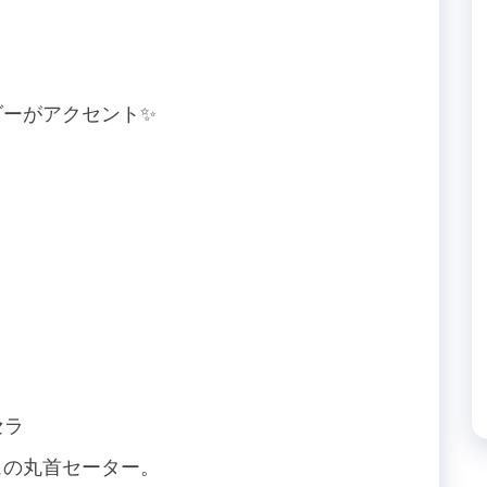
。
ダーがアクセント✨
セラ
ュの丸首セーター。