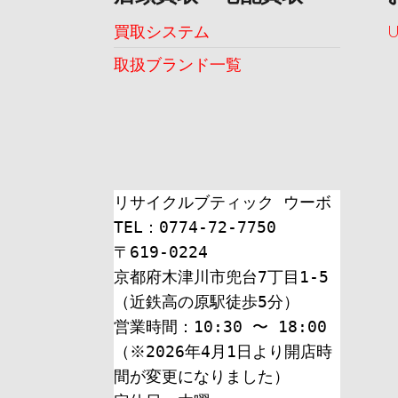
シ
ョ
買取システム
ン
取扱ブランド一覧
リサイクルブティック ウーボ
TEL：0774-72-7750
〒619-0224
京都府木津川市兜台7丁目1-5
（近鉄高の原駅徒歩5分）
営業時間：10:30 〜 18:00
（※2026年4月1日より開店時
間が変更になりました）