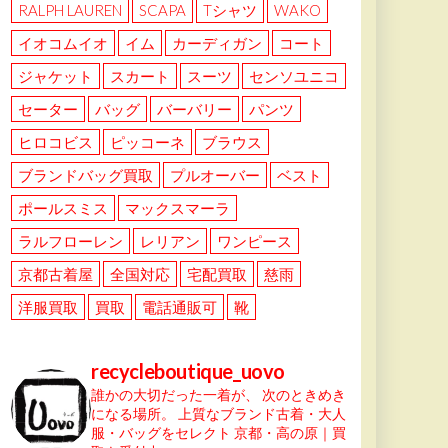
RALPH LAUREN
SCAPA
Tシャツ
WAKO
イオコムイオ
イム
カーディガン
コート
ジャケット
スカート
スーツ
センソユニコ
セーター
バッグ
バーバリー
パンツ
ヒロコビス
ピッコーネ
ブラウス
ブランドバッグ買取
プルオーバー
ベスト
ポールスミス
マックスマーラ
ラルフローレン
レリアン
ワンピース
京都古着屋
全国対応
宅配買取
慈雨
洋服買取
買取
電話通販可
靴
recycleboutique_uovo
誰かの大切だった一着が、
次のときめき
になる場所。
上質なブランド古着・大人
服・バッグをセレクト
京都・高の原｜買