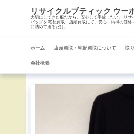
コ
リサイクルブティック ウー
ン
大切にしてきた服だから、安心して手放したい。 リサ
テ
バッグを 宅配買取・店頭買取にて、安心・納得の価格
に詰めて送るだけ。
ン
ツ
に
ホーム
店頭買取・宅配買取について
取
ス
キ
会社概要
ッ
プ