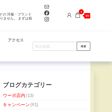
Mail
Facebook
0
ドの 洋服・ブランド
¥0
Instagram
りません。 まずは箱
て
アクセス
検
検索
索
対
象:
ブログカテゴリー
ウーボ店内
(13)
キャンペーン
(91)