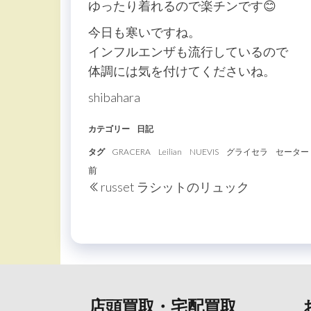
ゆったり着れるので楽チンです😊
今日も寒いですね。
インフルエンザも流行しているので
体調には気を付けてくださいね。
shibahara
カテゴリー
日記
タグ
GRACERA
Leilian
NUEVIS
グライセラ
セーター
投
過
前
russet ラシットのリュック
稿
去
の
ナ
投
ビ
稿
ゲ
ー
店頭買取・宅配買取