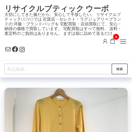
コ
リサイクルブティック ウーボ
ン
大切にしてきた服だから、安心して手放したい。 リサイクルブ
ティックUOVOでは 百貨店・セレクト・ラグジュアリーブラン
テ
ドの 洋服・ブランドバッグを 宅配買取・店頭買取にて、安心・
ン
納得の価格で買取しています。 宅配買取はすべて無料。 送料・
査定料のご負担はありません。 まずは箱に詰めて送るだけ。
ツ
0
に
Mail
Facebook
Instagram
ス
キ
検
ッ
検索
索
プ
対
象: