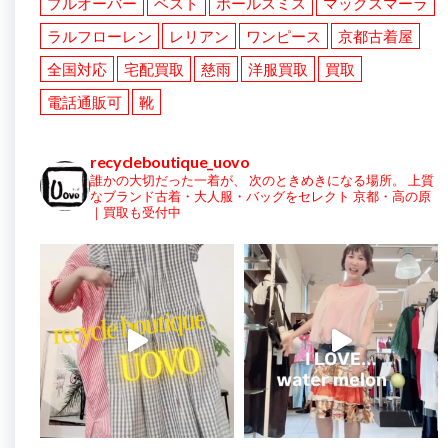
プルオーバー
ベスト
ポールスミス
マックスマーラ
ラルフローレン
レリアン
ワンピース
京都古着屋
全国対応
宅配買取
慈雨
洋服買取
買取
電話通販可
靴
recycleboutique_uovo
誰かの大切だった一着が、
次のときめきになる場所。
上質
なブランド古着・大人服・バッグをセレクト
京都・高の原
｜買取も受付中