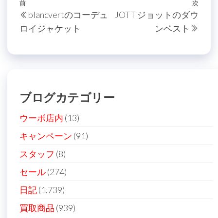
投
過
前
次
次
blancvertのコーデュ
JOTT ジョットのダウ
稿
去
の
ロイジャケット
ンベスト
の
投
ナ
投
稿
ビ
稿
ゲ
ー
ブログカテゴリー
シ
ョ
ウーボ店内
(13)
ン
キャンペーン
(91)
スタッフ
(8)
セール
(274)
日記
(1,739)
買取商品
(939)