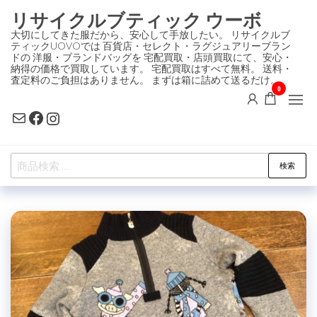
コ
リサイクルブティック ウーボ
ン
大切にしてきた服だから、安心して手放したい。 リサイクルブ
ティックUOVOでは 百貨店・セレクト・ラグジュアリーブラン
テ
ドの 洋服・ブランドバッグを 宅配買取・店頭買取にて、安心・
ン
納得の価格で買取しています。 宅配買取はすべて無料。 送料・
査定料のご負担はありません。 まずは箱に詰めて送るだけ。
ツ
0
に
Mail
Facebook
Instagram
ス
キ
検
ッ
検索
索
プ
対
象: