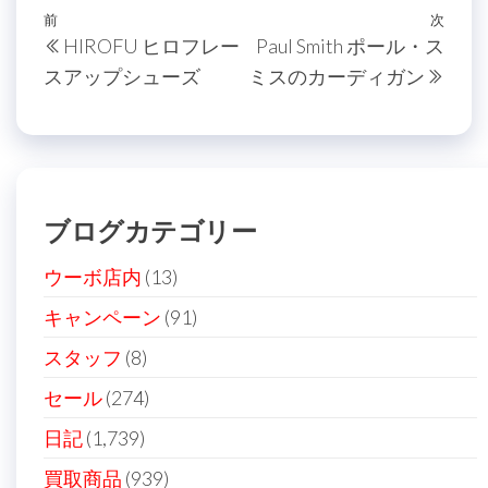
投
過
前
次
次
HIROFU ヒロフレー
Paul Smith ポール・ス
稿
去
の
スアップシューズ
ミスのカーディガン
の
投
ナ
投
稿
ビ
稿
ゲ
ー
ブログカテゴリー
シ
ョ
ウーボ店内
(13)
ン
キャンペーン
(91)
スタッフ
(8)
セール
(274)
日記
(1,739)
買取商品
(939)