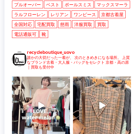
プルオーバー
ベスト
ポールスミス
マックスマーラ
ラルフローレン
レリアン
ワンピース
京都古着屋
全国対応
宅配買取
慈雨
洋服買取
買取
電話通販可
靴
recycleboutique_uovo
誰かの大切だった一着が、
次のときめきになる場所。
上質
なブランド古着・大人服・バッグをセレクト
京都・高の原
｜買取も受付中