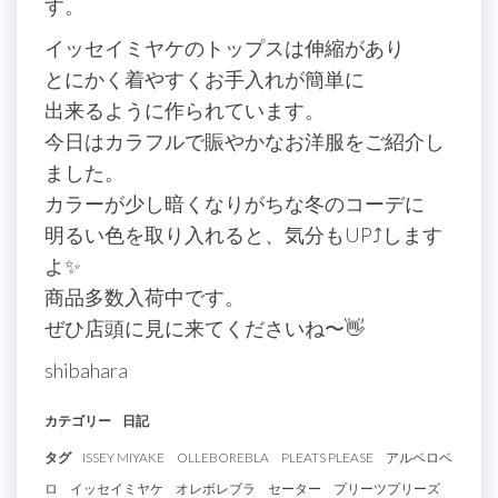
す。
イッセイミヤケのトップスは伸縮があり
とにかく着やすくお手入れが簡単に
出来るように作られています。
今日はカラフルで賑やかなお洋服をご紹介し
ました。
カラーが少し暗くなりがちな冬のコーデに
明るい色を取り入れると、気分もUP⤴︎します
よ✨
商品多数入荷中です。
ぜひ店頭に見に来てくださいね〜👋
shibahara
カテゴリー
日記
タグ
ISSEY MIYAKE
OLLEBOREBLA
PLEATS PLEASE
アルベロベ
ロ
イッセイミヤケ
オレボレブラ
セーター
プリーツプリーズ