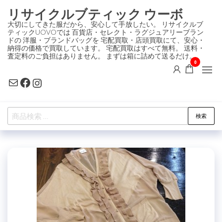
コ
リサイクルブティック ウーボ
ン
大切にしてきた服だから、安心して手放したい。 リサイクルブ
ティックUOVOでは 百貨店・セレクト・ラグジュアリーブラン
テ
ドの 洋服・ブランドバッグを 宅配買取・店頭買取にて、安心・
ン
納得の価格で買取しています。 宅配買取はすべて無料。 送料・
査定料のご負担はありません。 まずは箱に詰めて送るだけ。
ツ
0
に
Mail
Facebook
Instagram
ス
キ
検
ッ
検索
索
プ
対
象: