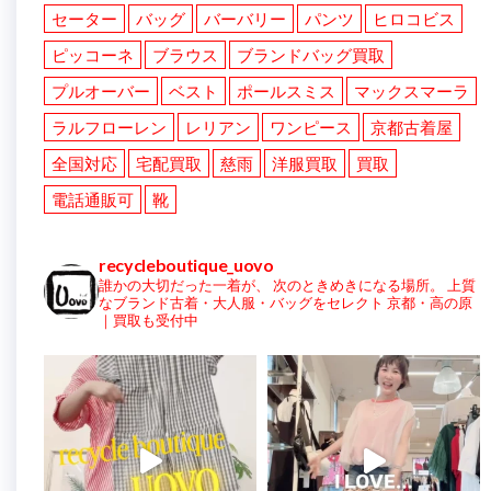
セーター
バッグ
バーバリー
パンツ
ヒロコビス
ピッコーネ
ブラウス
ブランドバッグ買取
プルオーバー
ベスト
ポールスミス
マックスマーラ
ラルフローレン
レリアン
ワンピース
京都古着屋
全国対応
宅配買取
慈雨
洋服買取
買取
電話通販可
靴
recycleboutique_uovo
誰かの大切だった一着が、
次のときめきになる場所。
上質
なブランド古着・大人服・バッグをセレクト
京都・高の原
｜買取も受付中