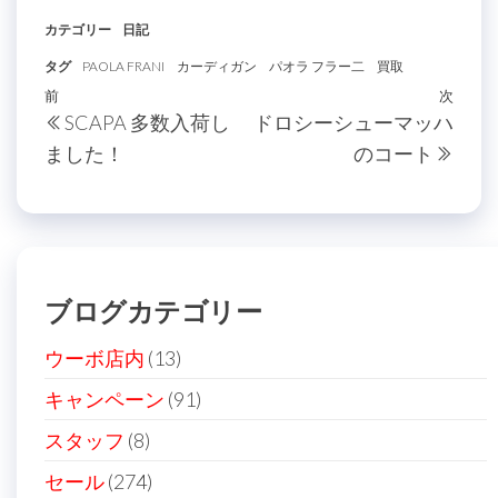
カテゴリー
日記
タグ
PAOLA FRANI
カーディガン
パオラ フラー二
買取
投
過
前
次
次
SCAPA 多数入荷し
ドロシーシューマッハ
稿
去
の
ました！
のコート
の
投
ナ
投
稿
ビ
稿
ゲ
ー
ブログカテゴリー
シ
ョ
ウーボ店内
(13)
ン
キャンペーン
(91)
スタッフ
(8)
セール
(274)