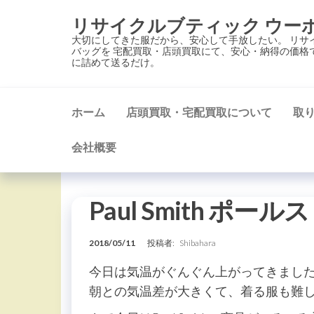
コ
リサイクルブティック ウー
ン
大切にしてきた服だから、安心して手放したい。 リサ
テ
バッグを 宅配買取・店頭買取にて、安心・納得の価格
に詰めて送るだけ。
ン
ツ
に
ホーム
店頭買取・宅配買取について
取
ス
キ
会社概要
ッ
プ
Paul Smith ポ
2018/05/11
投稿者:
Shibahara
今日は気温がぐんぐん上がってきまし
朝との気温差が大きくて、着る服も難し