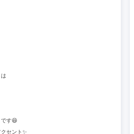
トは
です😆
アクセント✨