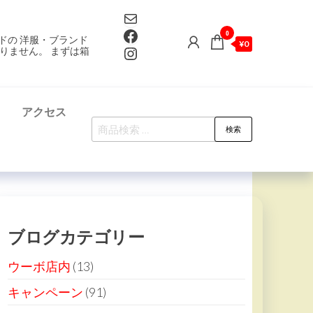
Mail
Facebook
0
ドの 洋服・ブランド
¥0
Instagram
りません。 まずは箱
て
アクセス
検
検索
索
対
象:
ブログカテゴリー
ウーボ店内
(13)
キャンペーン
(91)