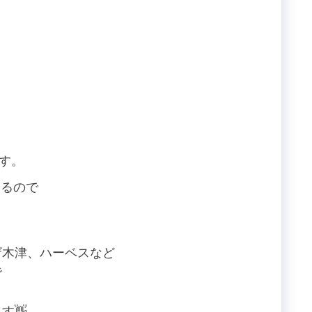
す。
いるので
ザ木津、ハーベスなど
で
す👋