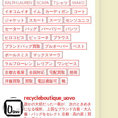
RALPH LAUREN
SCAPA
Tシャツ
WAKO
イオコムイオ
イム
カーディガン
コート
ジャケット
スカート
スーツ
センソユニコ
セーター
バッグ
バーバリー
パンツ
ヒロコビス
ピッコーネ
ブラウス
ブランドバッグ買取
プルオーバー
ベスト
ポールスミス
マックスマーラ
ラルフローレン
レリアン
ワンピース
京都古着屋
全国対応
宅配買取
慈雨
洋服買取
買取
電話通販可
靴
recycleboutique_uovo
誰かの大切だった一着が、
次のときめき
になる場所。
上質なブランド古着・大人
服・バッグをセレクト
京都・高の原｜買