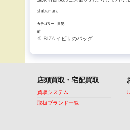
shibahara
カテゴリー
日記
投
過
前
IBIZA イビサのバッグ
稿
去
の
ナ
投
ビ
稿
ゲ
ー
店頭買取・宅配買取
シ
買取システム
ョ
取扱ブランド一覧
ン