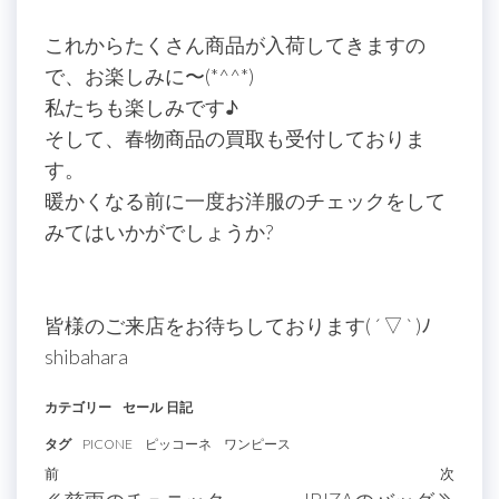
これからたくさん商品が入荷してきますの
で、お楽しみに〜(*^^*)
私たちも楽しみです♪
そして、春物商品の買取も受付しておりま
す。
暖かくなる前に一度お洋服のチェックをして
みてはいかがでしょうか?
皆様のご来店をお待ちしております( ´ ▽ ` )ﾉ
shibahara
カテゴリー
セール
日記
タグ
PICONE
ピッコーネ
ワンピース
投
過
前
次
次