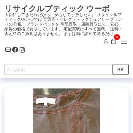
コ
リサイクルブティック ウーボ
ン
大切にしてきた服だから、安心して手放したい。 リサイクルブ
ティックUOVOでは 百貨店・セレクト・ラグジュアリーブラン
テ
ドの 洋服・ブランドバッグを 宅配買取・店頭買取にて、安心・
ン
納得の価格で買取しています。 宅配買取はすべて無料。 送料・
査定料のご負担はありません。 まずは箱に詰めて送るだけ。
ツ
0
に
Mail
Facebook
Instagram
ス
キ
検
ッ
検索
索
プ
対
象: