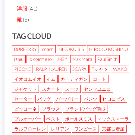
洋服
(41)
靴
(8)
TAG CLOUD
BURBERRY
coach
HIROKO BIS
HIROKO KOSHINO
i+mu
io comme io
JNBY
Max Mara
Paul Smith
PICONE
RALPH LAUREN
SCAPA
Tシャツ
WAKO
イオコムイオ
イム
カーディガン
コート
ジャケット
スカート
スーツ
センソユニコ
セーター
バッグ
バーバリー
パンツ
ヒロコビス
ピッコーネ
ブラウス
ブランドバッグ買取
プルオーバー
ベスト
ポールスミス
マックスマーラ
ラルフローレン
レリアン
ワンピース
京都古着屋