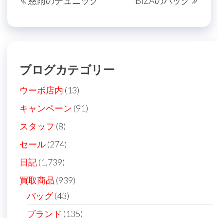
慈雨のチュニック
IBIZAのバッグ
稿
去
の
の
投
ナ
投
稿
ビ
稿
ゲ
ブログカテゴリー
ー
シ
ウーボ店内
(13)
ョ
キャンペーン
(91)
ン
スタッフ
(8)
セール
(274)
日記
(1,739)
買取商品
(939)
バッグ
(43)
ブランド
(135)