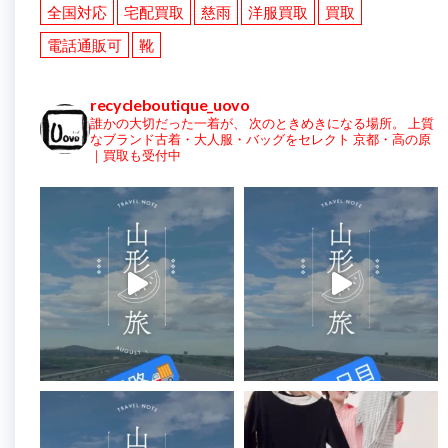
全国対応
宅配買取
慈雨
洋服買取
買取
電話通販可
靴
recycleboutique_uovo
誰かの大切だった一着が、
次のときめきになる場所。
上質
なブランド古着・大人服・バッグをセレクト
京都・高の原
｜買取も受付中