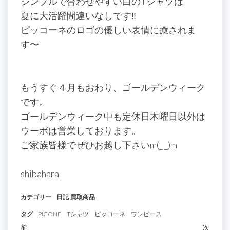
シンプルで合わせやすい白のTシャツは
夏に大活躍間違いなしです‼
ピッコーネのロゴの優しい表情に癒されま
す〜
もうすぐ４月もおわり、ゴールデンウィーク
です。
ゴールデンウィーク中も定休日木曜日以外は
ウーボは営業しております。
ご家族皆様でぜひお越し下さいm(_ _)m
shibahara
カテゴリー
日記
買取商品
タグ
PICONE
Tシャツ
ピッコーネ
ワンピース
過
前
次
次