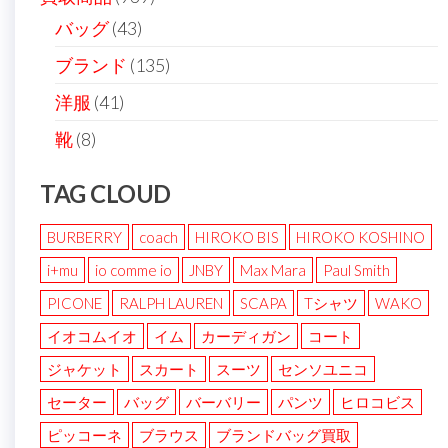
バッグ
(43)
ブランド
(135)
洋服
(41)
靴
(8)
TAG CLOUD
BURBERRY
coach
HIROKO BIS
HIROKO KOSHINO
i+mu
io comme io
JNBY
Max Mara
Paul Smith
PICONE
RALPH LAUREN
SCAPA
Tシャツ
WAKO
イオコムイオ
イム
カーディガン
コート
ジャケット
スカート
スーツ
センソユニコ
セーター
バッグ
バーバリー
パンツ
ヒロコビス
ピッコーネ
ブラウス
ブランドバッグ買取