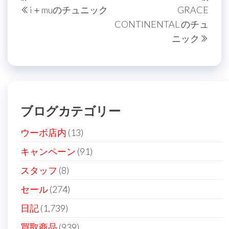
投
i＋muのチュニック
GRACE
稿
去
の
CONTINENTAL のチュ
の
投
ナ
ニック
投
稿
ビ
稿
ゲ
ー
シ
ブログカテゴリー
ョ
ン
ウーボ店内
(13)
キャンペーン
(91)
スタッフ
(8)
セール
(274)
日記
(1,739)
買取商品
(939)