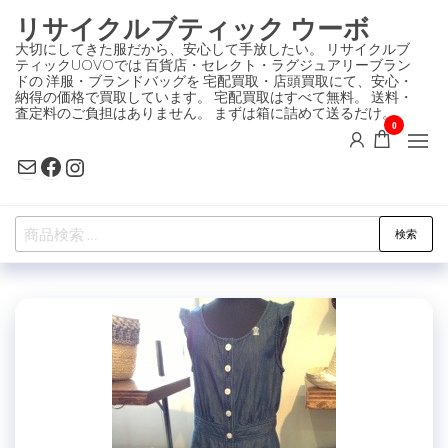
コ
リサイクルブティック ウーボ
ン
大切にしてきた服だから、安心して手放したい。 リサイクルブ
ティックUOVOでは 百貨店・セレクト・ラグジュアリーブラン
テ
ドの 洋服・ブランドバッグを 宅配買取・店頭買取にて、安心・
ン
納得の価格で買取しています。 宅配買取はすべて無料。 送料・
査定料のご負担はありません。 まずは箱に詰めて送るだけ。
ツ
0
に
Mail
Facebook
Instagram
ス
キ
検
ッ
検索
索
プ
対
象: