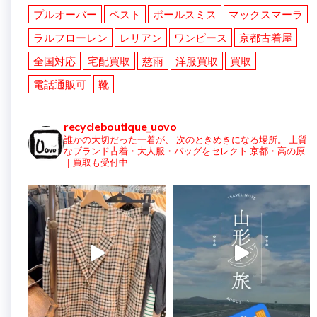
プルオーバー
ベスト
ポールスミス
マックスマーラ
ラルフローレン
レリアン
ワンピース
京都古着屋
全国対応
宅配買取
慈雨
洋服買取
買取
電話通販可
靴
recycleboutique_uovo
誰かの大切だった一着が、
次のときめきになる場所。
上質
なブランド古着・大人服・バッグをセレクト
京都・高の原
｜買取も受付中