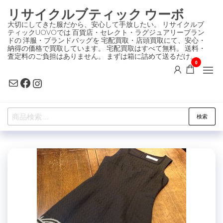
コ
リサイクルブティック ウーボ
ン
大切にしてきた服だから、安心して手放したい。 リサイクルブ
ティックUOVOでは 百貨店・セレクト・ラグジュアリーブラン
テ
ドの 洋服・ブランドバッグを 宅配買取・店頭買取にて、安心・
ン
納得の価格で買取しています。 宅配買取はすべて無料。 送料・
査定料のご負担はありません。 まずは箱に詰めて送るだけ。
ツ
0
に
Mail
Facebook
Instagram
ス
キ
検
ッ
検索
索
プ
対
象: