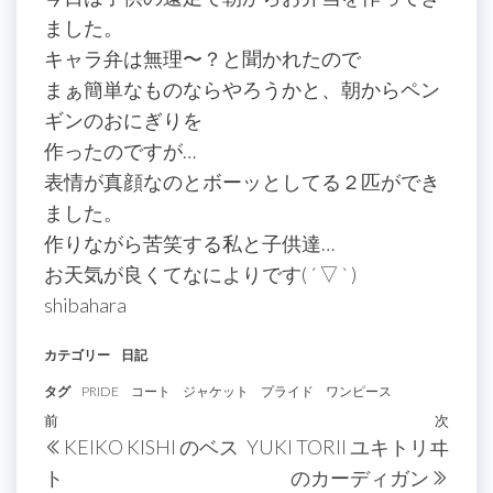
ました。
キャラ弁は無理〜？と聞かれたので
まぁ簡単なものならやろうかと、朝からペン
ギンのおにぎりを
作ったのですが…
表情が真顔なのとボーッとしてる２匹ができ
ました。
作りながら苦笑する私と子供達…
お天気が良くてなによりです( ´ ▽ ` )
shibahara
カテゴリー
日記
タグ
PRIDE
コート
ジャケット
プライド
ワンピース
投
過
前
次
次
KEIKO KISHI のベス
YUKI TORII ユキトリヰ
稿
去
の
ト
のカーディガン
の
投