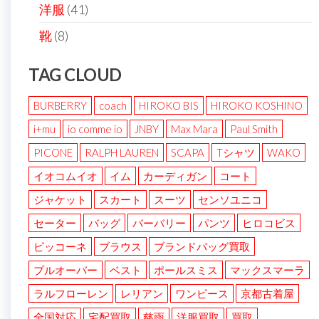
洋服
(41)
靴
(8)
TAG CLOUD
BURBERRY
coach
HIROKO BIS
HIROKO KOSHINO
i+mu
io comme io
JNBY
Max Mara
Paul Smith
PICONE
RALPH LAUREN
SCAPA
Tシャツ
WAKO
イオコムイオ
イム
カーディガン
コート
ジャケット
スカート
スーツ
センソユニコ
セーター
バッグ
バーバリー
パンツ
ヒロコビス
ピッコーネ
ブラウス
ブランドバッグ買取
プルオーバー
ベスト
ポールスミス
マックスマーラ
ラルフローレン
レリアン
ワンピース
京都古着屋
全国対応
宅配買取
慈雨
洋服買取
買取