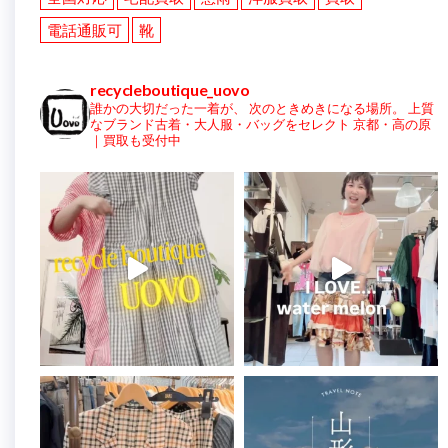
電話通販可
靴
recycleboutique_uovo
誰かの大切だった一着が、
次のときめきになる場所。
上質
なブランド古着・大人服・バッグをセレクト
京都・高の原
｜買取も受付中