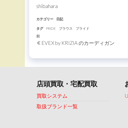
shibahara
カテゴリー
日記
タグ
PRIDE
ブラウス
プライド
投
過
前
EVEX by KRIZIA のカーディガン
稿
去
の
ナ
投
ビ
稿
ゲ
ー
店頭買取・宅配買取
シ
買取システム
ョ
取扱ブランド一覧
ン