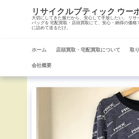
コ
リサイクルブティック ウー
ン
大切にしてきた服だから、安心して手放したい。 リサ
テ
バッグを 宅配買取・店頭買取にて、安心・納得の価格
に詰めて送るだけ。
ン
ツ
に
ホーム
店頭買取・宅配買取について
取
ス
キ
会社概要
ッ
プ