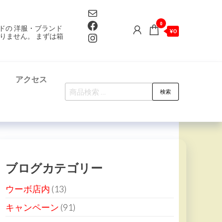
Mail
Facebook
0
ドの 洋服・ブランド
¥0
Instagram
りません。 まずは箱
て
アクセス
検
検索
索
対
象:
ブログカテゴリー
ウーボ店内
(13)
キャンペーン
(91)