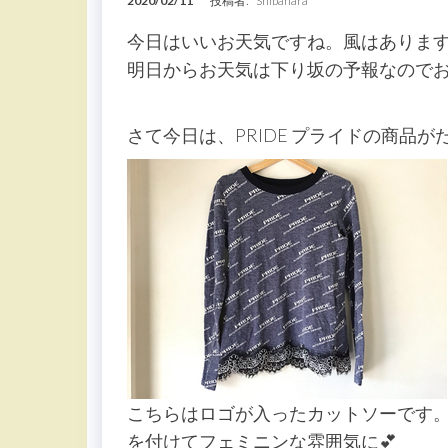
2020/02/11
投稿者:
Shibahara
今日はいいお天気ですね。風はありま
明日からお天気は下り坂の予報なので
さて今日は、PRIDE プライドの商品
こちらはロゴが入ったカットソーです
を付けてフェミニンな雰囲気に💕