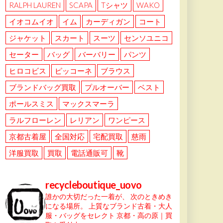
RALPH LAUREN
SCAPA
Tシャツ
WAKO
イオコムイオ
イム
カーディガン
コート
ジャケット
スカート
スーツ
センソユニコ
セーター
バッグ
バーバリー
パンツ
ヒロコビス
ピッコーネ
ブラウス
ブランドバッグ買取
プルオーバー
ベスト
ポールスミス
マックスマーラ
ラルフローレン
レリアン
ワンピース
京都古着屋
全国対応
宅配買取
慈雨
洋服買取
買取
電話通販可
靴
recycleboutique_uovo
誰かの大切だった一着が、
次のときめき
になる場所。
上質なブランド古着・大人
服・バッグをセレクト
京都・高の原｜買