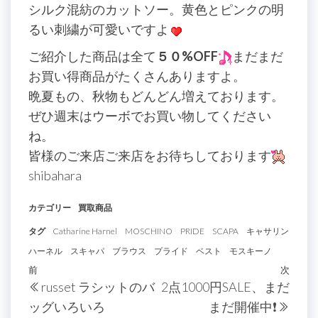
シルク混紡のカットソー。黄色とピンクの明
るい刺繍が可愛いですよ
ご紹介した商品は全て
５０%OFF
まだまだ
お買い得商品がたくさんありますよ。
晩夏もの、秋物もどんどん増えております。
ぜひ週末はウーボでお買い物してください
ね。
皆様のご来店ご来店をお待ちしております
shibahara
カテゴリー
買取商品
タグ
Catharine Harnel
MOSCHINO
PRIDE
SCAPA
キャサリン
ハーネル
スキャパ
ブラウス
プライド
ベスト
モスキーノ
投
過
前
次
次
russet ラシットのバ
2点1000円SALE、まだ
稿
去
の
ッグいろいろ
まだ開催中❗️
の
投