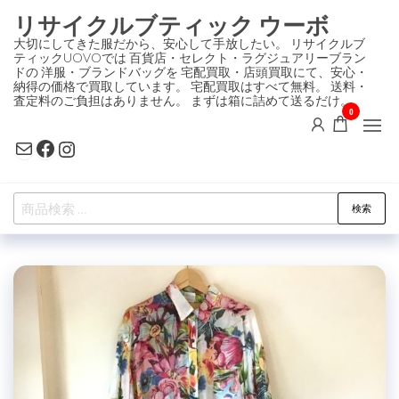
コ
リサイクルブティック ウーボ
ン
大切にしてきた服だから、安心して手放したい。 リサイクルブ
ティックUOVOでは 百貨店・セレクト・ラグジュアリーブラン
テ
ドの 洋服・ブランドバッグを 宅配買取・店頭買取にて、安心・
ン
納得の価格で買取しています。 宅配買取はすべて無料。 送料・
査定料のご負担はありません。 まずは箱に詰めて送るだけ。
ツ
0
に
Mail
Facebook
Instagram
ス
キ
検
ッ
検索
索
プ
対
象: