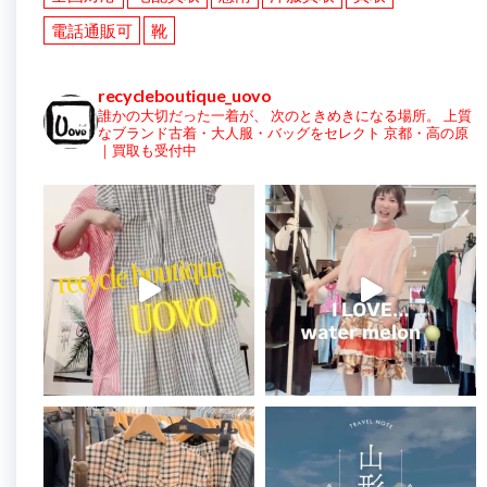
電話通販可
靴
recycleboutique_uovo
誰かの大切だった一着が、
次のときめきになる場所。
上質
なブランド古着・大人服・バッグをセレクト
京都・高の原
｜買取も受付中