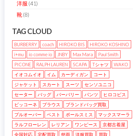
洋服
(41)
靴
(8)
TAG CLOUD
BURBERRY
coach
HIROKO BIS
HIROKO KOSHINO
i+mu
io comme io
JNBY
Max Mara
Paul Smith
PICONE
RALPH LAUREN
SCAPA
Tシャツ
WAKO
イオコムイオ
イム
カーディガン
コート
ジャケット
スカート
スーツ
センソユニコ
セーター
バッグ
バーバリー
パンツ
ヒロコビス
ピッコーネ
ブラウス
ブランドバッグ買取
プルオーバー
ベスト
ポールスミス
マックスマーラ
ラルフローレン
レリアン
ワンピース
京都古着屋
全国対応
宅配買取
慈雨
洋服買取
買取