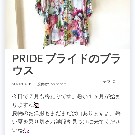
PRIDE プライドのブラ
ウス
オフ
2021/07/31
投稿者:
Shibahara
今日で７月も終わりです。暑い１ヶ月が始ま
りますね
夏物のお洋服もまだまだ沢山ありますよ。暑
い夏を乗り切るお洋服を見つけに来てくださ
いね