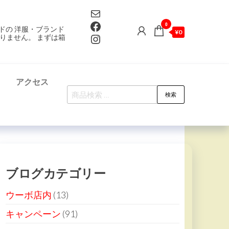
Mail
Facebook
0
ドの 洋服・ブランド
¥0
Instagram
りません。 まずは箱
て
アクセス
検
検索
索
対
象:
ブログカテゴリー
ウーボ店内
(13)
キャンペーン
(91)