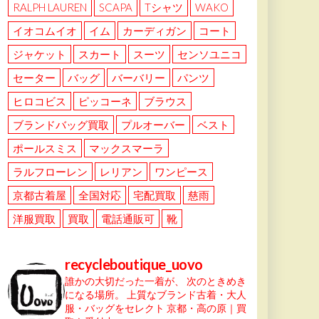
RALPH LAUREN
SCAPA
Tシャツ
WAKO
イオコムイオ
イム
カーディガン
コート
ジャケット
スカート
スーツ
センソユニコ
セーター
バッグ
バーバリー
パンツ
ヒロコビス
ピッコーネ
ブラウス
ブランドバッグ買取
プルオーバー
ベスト
ポールスミス
マックスマーラ
ラルフローレン
レリアン
ワンピース
京都古着屋
全国対応
宅配買取
慈雨
洋服買取
買取
電話通販可
靴
recycleboutique_uovo
誰かの大切だった一着が、
次のときめき
になる場所。
上質なブランド古着・大人
服・バッグをセレクト
京都・高の原｜買