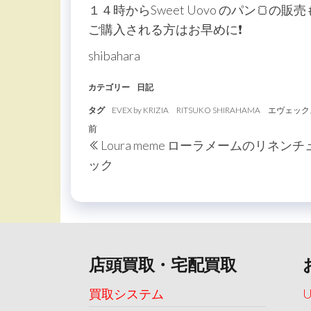
１４時からSweet Uovo のパン🍞の
ご購入される方はお早めに❗️
shibahara
カテゴリー
日記
タグ
EVEX by KRIZIA
RITSUKO SHIRAHAMA
エヴェック
投
過
前
Loura meme ローラメームのリネンチ
稿
去
ック
の
ナ
投
ビ
稿
ゲ
ー
店頭買取・宅配買取
シ
ョ
買取システム