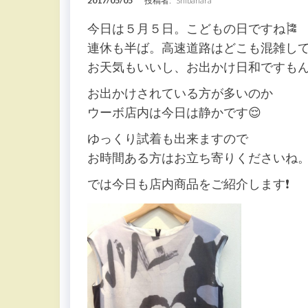
2017/05/05
投稿者:
Shibahara
今日は５月５日。こどもの日ですね🎏
連休も半ば。高速道路はどこも混雑し
お天気もいいし、お出かけ日和ですも
お出かけされている方が多いのか
ウーボ店内は今日は静かです😌
ゆっくり試着も出来ますので
お時間ある方はお立ち寄りくださいね
では今日も店内商品をご紹介します❗️