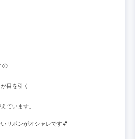
 の
トが目を引く
替えています。
いリボンがオシャレです💕