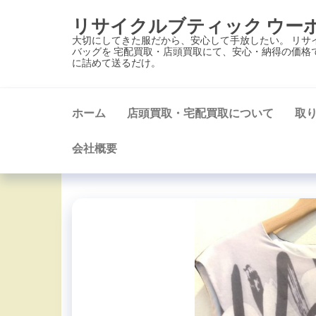
コ
リサイクルブティック ウー
ン
大切にしてきた服だから、安心して手放したい。 リサ
テ
バッグを 宅配買取・店頭買取にて、安心・納得の価格
に詰めて送るだけ。
ン
ツ
に
ホーム
店頭買取・宅配買取について
取
ス
キ
会社概要
ッ
プ