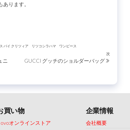
販売もあります。
ス バイ クリツィア
リツコシラハマ
ワンピース
次
次
ュニ
GUCCI グッチのショルダーバッグ
の
投
稿
お買い物
企業情報
Uovoオンラインストア
会社概要