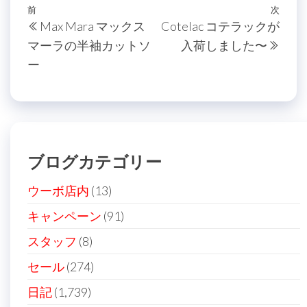
投
過
前
次
次
Max Mara マックス
Cotelac コテラックが
稿
去
の
マーラの半袖カットソ
入荷しました〜
の
投
ナ
ー
投
稿
ビ
稿
ゲ
ー
シ
ブログカテゴリー
ョ
ン
ウーボ店内
(13)
キャンペーン
(91)
スタッフ
(8)
セール
(274)
日記
(1,739)