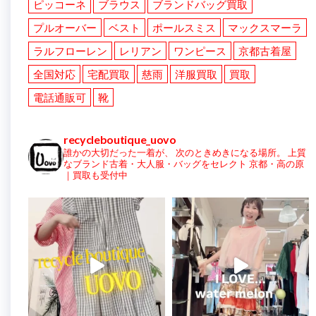
ピッコーネ
ブラウス
ブランドバッグ買取
プルオーバー
ベスト
ポールスミス
マックスマーラ
ラルフローレン
レリアン
ワンピース
京都古着屋
全国対応
宅配買取
慈雨
洋服買取
買取
電話通販可
靴
recycleboutique_uovo
誰かの大切だった一着が、
次のときめきになる場所。
上質
なブランド古着・大人服・バッグをセレクト
京都・高の原
｜買取も受付中