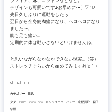
ラフィア、麻、コットンなどなど。
デザインも可愛いです♪お早めに〜( ´ ▽ ` )ﾉ
先日久しぶりに運動をしたら
翌日から全身筋肉痛になり、ヘロヘロになり
ました〜。
腕も足も痛い…
定期的に体は動かさないといけませんね。
と思いながらなかなかできない現実…（笑）
ストレッチぐらいから始めてみます♪(´ε｀ )
shibahara
カテゴリー
日記
タグ
JNBY
sensounico
センソユニコ
パンツ
宅配買取
帽子
慈雨