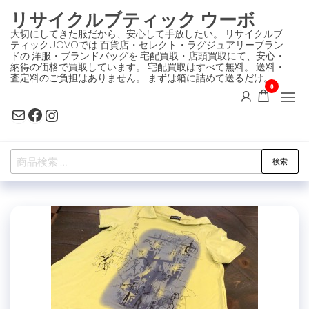
コ
リサイクルブティック ウーボ
ン
大切にしてきた服だから、安心して手放したい。 リサイクルブ
ティックUOVOでは 百貨店・セレクト・ラグジュアリーブラン
テ
ドの 洋服・ブランドバッグを 宅配買取・店頭買取にて、安心・
ン
納得の価格で買取しています。 宅配買取はすべて無料。 送料・
査定料のご負担はありません。 まずは箱に詰めて送るだけ。
ツ
0
に
Mail
Facebook
Instagram
ス
キ
検
ッ
検索
索
プ
対
象: