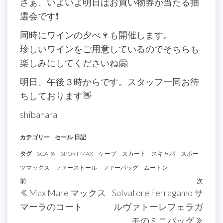
さぁ、いよいよ明日はお買い物券が当たる抽
選会です❗️
同時にワインの夕べ🍷も開催します。
珍しいワインをご用意しているのでそちらも
楽しみにしてくださいね🤗
明日、午後３時からです。スタッフ一同お待
ちしております👋
shibahara
カテゴリー
セール
日記
タグ
SCAPA
SPORT MAX
ケープ
スカート
スキャパ
スポー
ツマックス
ファーストール
ファーバッグ
ムートン
投
過
前
次
次
Max Mare マックス
Salvatore Ferragamo サ
稿
去
の
マーラのコート
ルヴァトーレフェラガ
の
投
ナ
モのミニバッグ