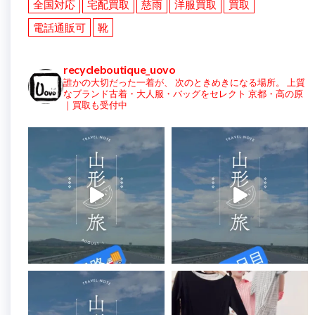
全国対応
宅配買取
慈雨
洋服買取
買取
電話通販可
靴
recycleboutique_uovo
誰かの大切だった一着が、
次のときめきになる場所。
上質
なブランド古着・大人服・バッグをセレクト
京都・高の原
｜買取も受付中