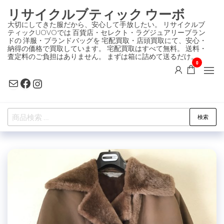
コ
リサイクルブティック ウーボ
ン
大切にしてきた服だから、安心して手放したい。 リサイクルブ
ティックUOVOでは 百貨店・セレクト・ラグジュアリーブラン
テ
ドの 洋服・ブランドバッグを 宅配買取・店頭買取にて、安心・
ン
納得の価格で買取しています。 宅配買取はすべて無料。 送料・
査定料のご負担はありません。 まずは箱に詰めて送るだけ。
ツ
0
に
Mail
Facebook
Instagram
ス
キ
検
ッ
検索
索
プ
対
象: