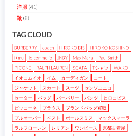
洋服
(41)
靴
(8)
TAG CLOUD
BURBERRY
coach
HIROKO BIS
HIROKO KOSHINO
i+mu
io comme io
JNBY
Max Mara
Paul Smith
PICONE
RALPH LAUREN
SCAPA
Tシャツ
WAKO
イオコムイオ
イム
カーディガン
コート
ジャケット
スカート
スーツ
センソユニコ
セーター
バッグ
バーバリー
パンツ
ヒロコビス
ピッコーネ
ブラウス
ブランドバッグ買取
プルオーバー
ベスト
ポールスミス
マックスマーラ
ラルフローレン
レリアン
ワンピース
京都古着屋