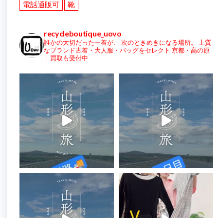
電話通販可
靴
recycleboutique_uovo
誰かの大切だった一着が、
次のときめきになる場所。
上質
なブランド古着・大人服・バッグをセレクト
京都・高の原
｜買取も受付中