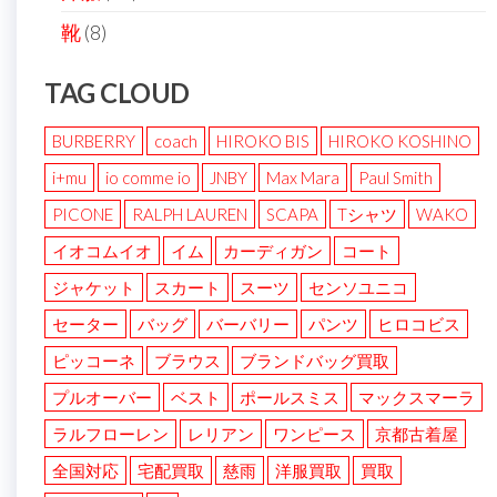
靴
(8)
TAG CLOUD
BURBERRY
coach
HIROKO BIS
HIROKO KOSHINO
i+mu
io comme io
JNBY
Max Mara
Paul Smith
PICONE
RALPH LAUREN
SCAPA
Tシャツ
WAKO
イオコムイオ
イム
カーディガン
コート
ジャケット
スカート
スーツ
センソユニコ
セーター
バッグ
バーバリー
パンツ
ヒロコビス
ピッコーネ
ブラウス
ブランドバッグ買取
プルオーバー
ベスト
ポールスミス
マックスマーラ
ラルフローレン
レリアン
ワンピース
京都古着屋
全国対応
宅配買取
慈雨
洋服買取
買取