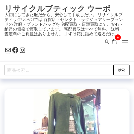
コ
リサイクルブティック ウーボ
ン
大切にしてきた服だから、安心して手放したい。 リサイクルブ
ティックUOVOでは 百貨店・セレクト・ラグジュアリーブラン
テ
ドの 洋服・ブランドバッグを 宅配買取・店頭買取にて、安心・
ン
納得の価格で買取しています。 宅配買取はすべて無料。 送料・
査定料のご負担はありません。 まずは箱に詰めて送るだけ。
ツ
0
に
Mail
Facebook
Instagram
ス
キ
検
ッ
検索
索
プ
対
象: