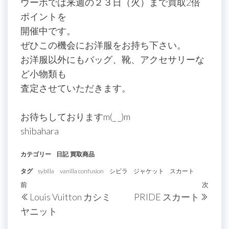
ウーボでは来週の２３日（火）まで買取2倍
ポイントを
開催中です。
ぜひこの機会にお洋服をお持ち下さい。
お洋服以外にもバッグ、靴、アクセサリーな
ど小物類も
査定させていただきます。
お待ちしておりますm(_ _)m
shibahara
カテゴリー
日記
買取商品
タグ
sybilla
vanilla confusion
シビラ
ジャケット
スカート
投
過
前
次
次
Louis Vuitton カシミ
PRIDE スカート
稿
去
の
ヤニット
の
投
ナ