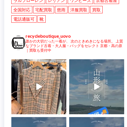
ラルフローレン
レリアン
ワンピース
京都古着屋
全国対応
宅配買取
慈雨
洋服買取
買取
電話通販可
靴
recycleboutique_uovo
誰かの大切だった一着が、
次のときめきになる場所。
上質
なブランド古着・大人服・バッグをセレクト
京都・高の原
｜買取も受付中