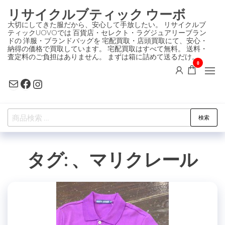
コ
リサイクルブティック ウーボ
ン
大切にしてきた服だから、安心して手放したい。 リサイクルブ
ティックUOVOでは 百貨店・セレクト・ラグジュアリーブラン
テ
ドの 洋服・ブランドバッグを 宅配買取・店頭買取にて、安心・
ン
納得の価格で買取しています。 宅配買取はすべて無料。 送料・
査定料のご負担はありません。 まずは箱に詰めて送るだけ。
ツ
0
に
Mail
Facebook
Instagram
ス
キ
検
ッ
検索
索
プ
対
タグ:
、マリクレール
象: