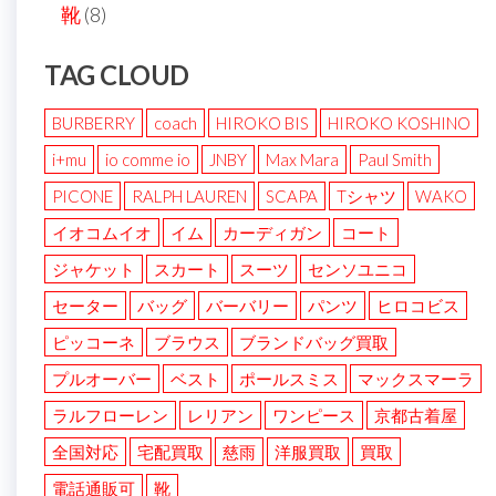
靴
(8)
TAG CLOUD
BURBERRY
coach
HIROKO BIS
HIROKO KOSHINO
i+mu
io comme io
JNBY
Max Mara
Paul Smith
PICONE
RALPH LAUREN
SCAPA
Tシャツ
WAKO
イオコムイオ
イム
カーディガン
コート
ジャケット
スカート
スーツ
センソユニコ
セーター
バッグ
バーバリー
パンツ
ヒロコビス
ピッコーネ
ブラウス
ブランドバッグ買取
プルオーバー
ベスト
ポールスミス
マックスマーラ
ラルフローレン
レリアン
ワンピース
京都古着屋
全国対応
宅配買取
慈雨
洋服買取
買取
電話通販可
靴