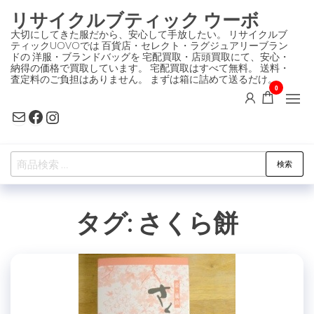
コ
リサイクルブティック ウーボ
ン
大切にしてきた服だから、安心して手放したい。 リサイクルブ
ティックUOVOでは 百貨店・セレクト・ラグジュアリーブラン
テ
ドの 洋服・ブランドバッグを 宅配買取・店頭買取にて、安心・
ン
納得の価格で買取しています。 宅配買取はすべて無料。 送料・
査定料のご負担はありません。 まずは箱に詰めて送るだけ。
ツ
0
に
Mail
Facebook
Instagram
ス
キ
検
ッ
検索
索
プ
対
タグ:
さくら餅
象: