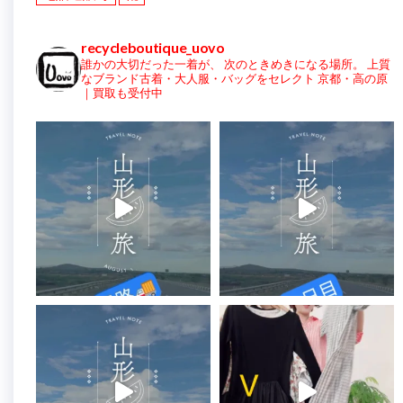
recycleboutique_uovo
誰かの大切だった一着が、
次のときめきになる場所。
上質
なブランド古着・大人服・バッグをセレクト
京都・高の原
｜買取も受付中