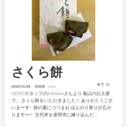
さくら餅
オフ
2013/11/24
投稿者:
Uovo
UOVOスタッフのKataokaさんより 嵐山のお土産
で、 さくら餅をいただきました！ ありがとうござ
いま〜す! 桜の葉につつまれ ほんのり香りが広が
ります〜!! 古代米を道明寺に練り込んだ …