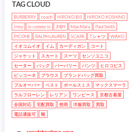
TAG CLOUD
BURBERRY
coach
HIROKO BIS
HIROKO KOSHINO
i+mu
io comme io
JNBY
Max Mara
Paul Smith
PICONE
RALPH LAUREN
SCAPA
Tシャツ
WAKO
イオコムイオ
イム
カーディガン
コート
ジャケット
スカート
スーツ
センソユニコ
セーター
バッグ
バーバリー
パンツ
ヒロコビス
ピッコーネ
ブラウス
ブランドバッグ買取
プルオーバー
ベスト
ポールスミス
マックスマーラ
ラルフローレン
レリアン
ワンピース
京都古着屋
全国対応
宅配買取
慈雨
洋服買取
買取
電話通販可
靴
recycleboutique_uovo