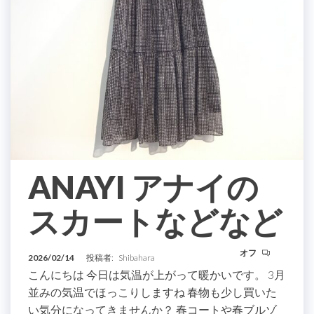
ANAYI アナイの
スカートなどなど
オフ
2026/02/14
投稿者:
Shibahara
こんにちは 今日は気温が上がって暖かいです。 3月
並みの気温でほっこりしますね 春物も少し買いた
い気分になってきませんか？ 春コートや春ブルゾ