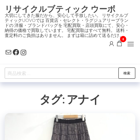
コ
リサイクルブティック ウーボ
ン
大切にしてきた服だから、安心して手放したい。 リサイクルブ
ティックUOVOでは 百貨店・セレクト・ラグジュアリーブラン
テ
ドの 洋服・ブランドバッグを 宅配買取・店頭買取にて、安心・
ン
納得の価格で買取しています。 宅配買取はすべて無料。 送料・
査定料のご負担はありません。 まずは箱に詰めて送るだけ。
ツ
0
に
Mail
Facebook
Instagram
ス
キ
検
ッ
検索
索
プ
対
タグ:
アナイ
象: