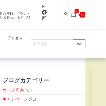
Mail
Facebook
0
ドの 洋服・ブランド
¥0
Instagram
りません。 まずは箱
て
アクセス
検
検索
索
対
象:
ブログカテゴリー
ウーボ店内
(13)
キャンペーン
(91)