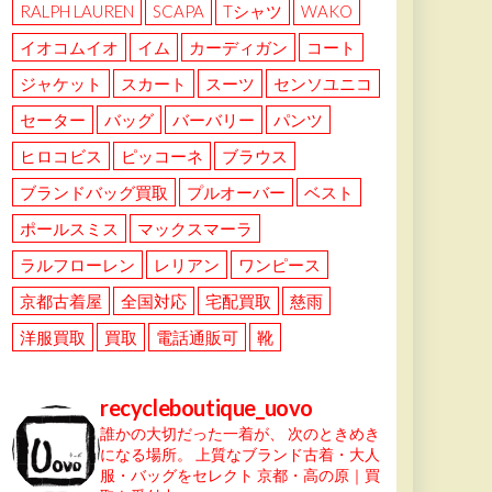
RALPH LAUREN
SCAPA
Tシャツ
WAKO
イオコムイオ
イム
カーディガン
コート
ジャケット
スカート
スーツ
センソユニコ
セーター
バッグ
バーバリー
パンツ
ヒロコビス
ピッコーネ
ブラウス
ブランドバッグ買取
プルオーバー
ベスト
ポールスミス
マックスマーラ
ラルフローレン
レリアン
ワンピース
京都古着屋
全国対応
宅配買取
慈雨
洋服買取
買取
電話通販可
靴
recycleboutique_uovo
誰かの大切だった一着が、
次のときめき
になる場所。
上質なブランド古着・大人
服・バッグをセレクト
京都・高の原｜買