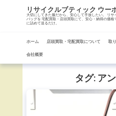
コ
リサイクルブティック ウー
ン
大切にしてきた服だから、安心して手放したい。 リサ
テ
バッグを 宅配買取・店頭買取にて、安心・納得の価格
に詰めて送るだけ。
ン
ツ
に
ホーム
店頭買取・宅配買取について
取
ス
キ
会社概要
ッ
プ
タグ:
ア