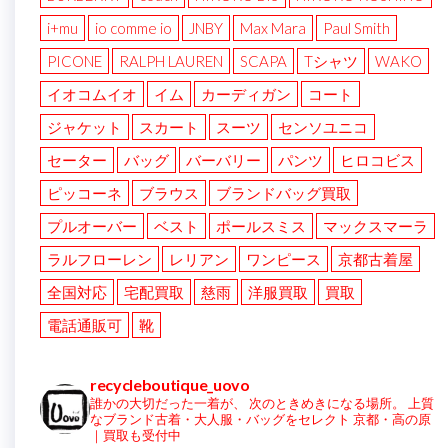
i+mu
io comme io
JNBY
Max Mara
Paul Smith
PICONE
RALPH LAUREN
SCAPA
Tシャツ
WAKO
イオコムイオ
イム
カーディガン
コート
ジャケット
スカート
スーツ
センソユニコ
セーター
バッグ
バーバリー
パンツ
ヒロコビス
ピッコーネ
ブラウス
ブランドバッグ買取
プルオーバー
ベスト
ポールスミス
マックスマーラ
ラルフローレン
レリアン
ワンピース
京都古着屋
全国対応
宅配買取
慈雨
洋服買取
買取
電話通販可
靴
recycleboutique_uovo
誰かの大切だった一着が、
次のときめきになる場所。
上質
なブランド古着・大人服・バッグをセレクト
京都・高の原
｜買取も受付中