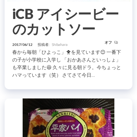
iCB アイシービー
のカットソー
オフ
2017/06/12
投稿者:
Shibahara
春から毎朝「ひよっこ」🐥を見ています😊 一番下
の子が小学校に入学し 「おかあさんといっしょ」
も卒業しました😆 久々に見る朝ドラ。今ちょっと
ハマっています（笑） さてさて今日…