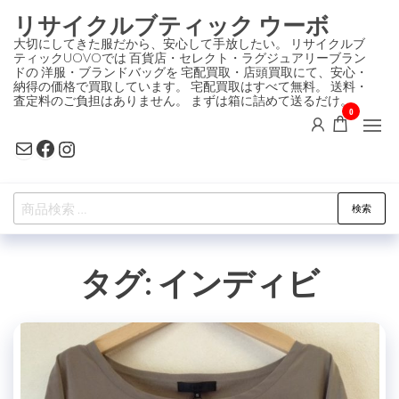
コ
リサイクルブティック ウーボ
ン
大切にしてきた服だから、安心して手放したい。 リサイクルブ
ティックUOVOでは 百貨店・セレクト・ラグジュアリーブラン
テ
ドの 洋服・ブランドバッグを 宅配買取・店頭買取にて、安心・
ン
納得の価格で買取しています。 宅配買取はすべて無料。 送料・
査定料のご負担はありません。 まずは箱に詰めて送るだけ。
ツ
0
に
Mail
Facebook
Instagram
ス
キ
検
ッ
検索
索
プ
対
タグ:
インディビ
象: