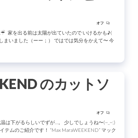
オフ
︎ 家を出る前は太陽が出ていたので いけるかも♪(
てしまいました（ーー；） ではでは気分をかえて〜 今
EEKEND のカットソ
オフ
は下がるらしいでずが…。 少しでしょうね〜(~_~;)
のご紹介です！ “Max MaraWEEKEND” マック