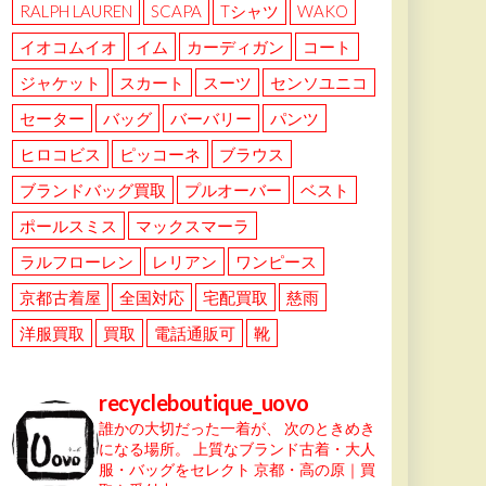
RALPH LAUREN
SCAPA
Tシャツ
WAKO
イオコムイオ
イム
カーディガン
コート
ジャケット
スカート
スーツ
センソユニコ
セーター
バッグ
バーバリー
パンツ
ヒロコビス
ピッコーネ
ブラウス
ブランドバッグ買取
プルオーバー
ベスト
ポールスミス
マックスマーラ
ラルフローレン
レリアン
ワンピース
京都古着屋
全国対応
宅配買取
慈雨
洋服買取
買取
電話通販可
靴
recycleboutique_uovo
誰かの大切だった一着が、
次のときめき
になる場所。
上質なブランド古着・大人
服・バッグをセレクト
京都・高の原｜買