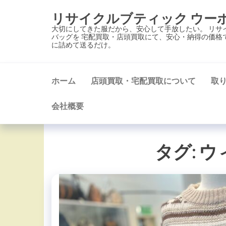
コ
リサイクルブティック ウー
ン
大切にしてきた服だから、安心して手放したい。 リサ
テ
バッグを 宅配買取・店頭買取にて、安心・納得の価格
に詰めて送るだけ。
ン
ツ
に
ホーム
店頭買取・宅配買取について
取
ス
キ
会社概要
ッ
プ
タグ:
ウ