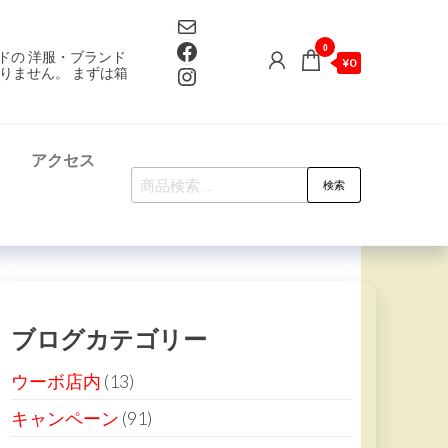
Mail
Facebook
0
ドの 洋服・ブランド
¥0
Instagram
りません。 まずは箱
て
アクセス
検
検索
索
対
象:
ブログカテゴリー
ウーボ店内
(13)
キャンペーン
(91)