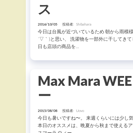
ス
2016/10/05
投稿者:
Shibahara
今日は台風が近づいているため 朝から雨模様☔
´▽｀)と思い、 洗濯物を一部外に干してき
日も店頭の商品を…
Max Mara W
ー
2015/08/08
投稿者:
Uovo
今日も暑いですね〜。 来週くらいには少し気温
本日のオススメは、晩夏から秋まで使えるアイテム
スマーラ ウィー…